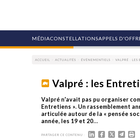
MÉDIA
CONSTELLATIONS
APPELS D'OFFR
ACCUEIL
ACTUALITÉS
ÉVÉNEMENTIELS
VALPRÉ : LES
Valpré : les Entret
COLLECTIVITÉS
Valpré n’avait pas pu organiser com
MARQUES
Entretiens ». Un rassemblement an
AGENCES
articulée autour de la « pensée soci
RETAIL
année, les 19 et 20...
MÉDIAS
MANAGEMENT
ÉVÉNEMENTIELS
PARTAGER CE CONTENU :