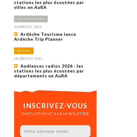
uxième
stations les plus écoutées par
utour de
villes en AuRA
 cinéma.
e
COLLECTIVITÉS
vient sur
ACHETER LE NUMÉRO
31 JUILLET 2026
M’ABONNER À OURSCOM PENDANT
Ardèche Tourisme lance
1 AN
Ardèche Trip Planner
MÉDIAS
28 JUILLET 2026
Audiences radios 2026 : les
stations les plus écoutées par
départements en AuRA
INSCRIVEZ-VOUS
GRATUITEMENT À LA NEWSLETTER