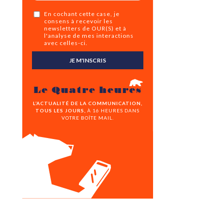
En cochant cette case, je
consens à recevoir les
newsletters de OUR(S) et à
l'analyse de mes interactions
avec celles-ci.
JE M'INSCRIS
Le Quatre heures
L’ACTUALITÉ DE LA COMMUNICATION,
TOUS LES JOURS,
À 16 HEURES DANS
VOTRE BOÎTE MAIL.