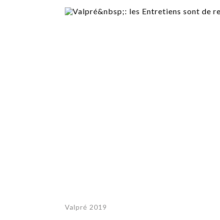
TECH
SERVICES
OPINIONS
LA REVUE
ARTICLE
PARTENAIRE
Valpré 2019