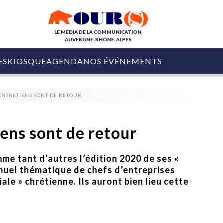
LE MÉDIA DE LA COMMUNICATION
AUVERGNE-RHÔNE-ALPES
ES
KIOSQUE
AGENDA
NOS ÉVÉNEMENTS
OURS DE LA COM
 ENTRETIENS SONT DE RETOUR
COLLECTIVITÉS
OURS DE L'ÉVÉNEMENTIEL
PUBLIÉ LE
31 JUILLET 2026
De Courchevel à
iens sont de retour
Nice : Denis Zanon
OURS DU DIGITAL
est décédé
LES RENDEZ-VOUS MÉDIA
me tant d’autres l’édition 2020 de ses «
COLLECTIVITÉS
PUBLIÉ LE
31 JUILLET 2026
nuel thématique de chefs d’entreprises
INFLUENCE IA
Ardèche
29 JUILLET 2026
ale » chrétienne. Ils auront bien lieu cette
COLLECT
Tourisme lance
[Debrief] Loire Tour
Ardèche Trip
mise sur la déconnexion
Planner
digital
Afin de pallier son déficit de no
COLLECTIVITÉS