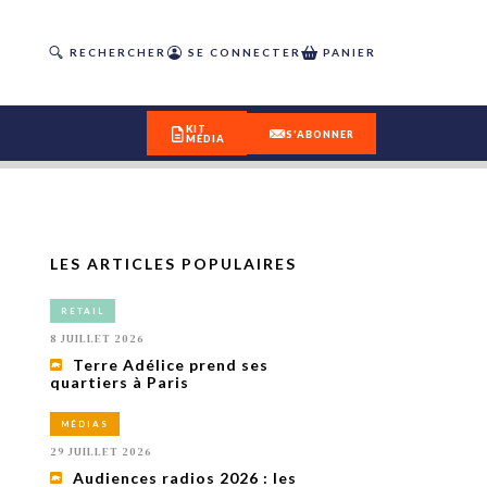
RECHERCHER
SE CONNECTER
PANIER
KIT
S'ABONNER
MÉDIA
LES ARTICLES POPULAIRES
DÉCOUVREZ
RETAIL
OUR(S) #25 - ÉTÉ 2026
8 JUILLET 2026
Terre Adélice prend ses
quartiers à Paris
IVITÉS
isme
MÉDIAS
 en
29 JUILLET 2026
toriété,
Audiences radios 2026 : les