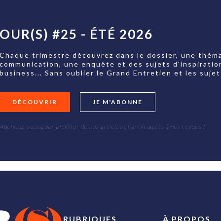
OUR(S) #25 - ÉTÉ 2026
Chaque trimestre découvrez dans le dossier, une théma
communication, une enquête et des sujets d'inspiratio
business... Sans oublier le Grand Entretien et les su
DÉCOUVRIR
JE M'ABONNE
Abonnez-vous pour profiter de nos articles et avoir accès à nos revues !
RUBRIQUES
À PROPOS