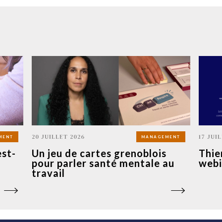
20 JUILLET 2026
17 JUI
MENT
MANAGEMENT
est-
Un jeu de cartes grenoblois
Thie
pour parler santé mentale au
webi
travail