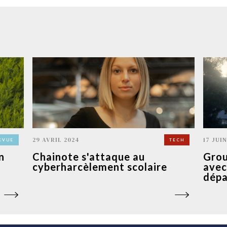
29 AVRIL 2024
17 JUIN
EVUE
TECH
n
Chainote s'attaque au
Grou
cyberharcèlement scolaire
avec
dépa