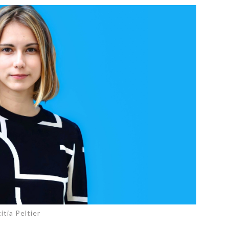
PUBLIÉ LE
30 JUILLET 2026
Loire Tourisme a lancé une de
Amandine Burret
saison autour de son concept a
rejoint Sainte-Foy-
la déconnexion, en digital et au
lès-Lyon
Alexandra Thizy, sa responsabl
marketing et communication, re
la campagne.
itia Peltier