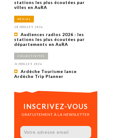
uxième
stations les plus écoutées par
utour de
villes en AuRA
 cinéma.
e
MÉDIAS
vient sur
ACHETER LE NUMÉRO
28 JUILLET 2026
M’ABONNER À OURSCOM PENDANT
Audiences radios 2026 : les
1 AN
stations les plus écoutées par
départements en AuRA
COLLECTIVITÉS
31 JUILLET 2026
Ardèche Tourisme lance
Ardèche Trip Planner
INSCRIVEZ-VOUS
GRATUITEMENT À LA NEWSLETTER