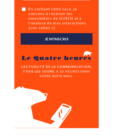
En cochant cette case, je
consens à recevoir les
newsletters de OUR(S) et à
l'analyse de mes interactions
avec celles-ci.
JE M'INSCRIS
Le Quatre heures
L’ACTUALITÉ DE LA COMMUNICATION,
TOUS LES JOURS,
À 16 HEURES DANS
VOTRE BOÎTE MAIL.