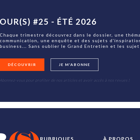
OUR(S) #25 - ÉTÉ 2026
Chaque trimestre découvrez dans le dossier, une théma
communication, une enquête et des sujets d'inspiratio
business... Sans oublier le Grand Entretien et les su
DÉCOUVRIR
JE M'ABONNE
Abonnez-vous pour profiter de nos articles et avoir accès à nos revues !
RUBRIQUES
À PROPOS