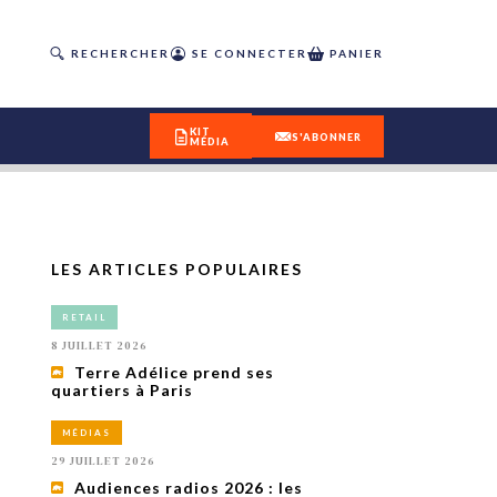
RECHERCHER
SE CONNECTER
PANIER
KIT
S'ABONNER
MÉDIA
LES ARTICLES POPULAIRES
DÉCOUVREZ
RETAIL
OUR(S) #25 - ÉTÉ 2026
8 JUILLET 2026
Terre Adélice prend ses
quartiers à Paris
IVITÉS
isme
MÉDIAS
 en
29 JUILLET 2026
toriété,
Audiences radios 2026 : les