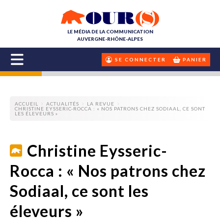
LE MÉDIA DE LA COMMUNICATION
AUVERGNE-RHÔNE-ALPES
SE CONNECTER
PANIER
ACCUEIL
ACTUALITÉS
LA REVUE
CHRISTINE EYSSERIC-ROCCA : « NOS PATRONS CHEZ SODIAAL, CE SONT
LES ÉLEVEURS »
Christine Eysseric-
Rocca : « Nos patrons chez
Sodiaal, ce sont les
éleveurs »