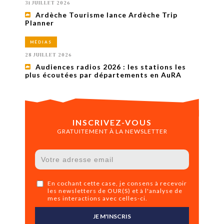
31 JUILLET 2026
Ardèche Tourisme lance Ardèche Trip
Planner
MÉDIAS
28 JUILLET 2026
Audiences radios 2026 : les stations les
plus écoutées par départements en AuRA
INSCRIVEZ-VOUS
GRATUITEMENT À LA NEWSLETTER
En cochant cette case, je consens à recevoir
les newsletters de OUR(S) et à l'analyse de
mes interactions avec celles-ci.
JE M'INSCRIS