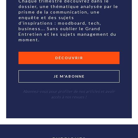
Chaque trimestre découvrez dans le
dossier, une thématique analysée par le
prisme de la communication, une
enquête et des sujets
d'inspirations : moodboard, tech,
business... Sans oublier le Grand
Entretien et les sujets management du
moment.
DÉCOUVRIR
JE M'ABONNE
Abonnez-vous pour profiter de nos articles et avoir
accès à nos revues !