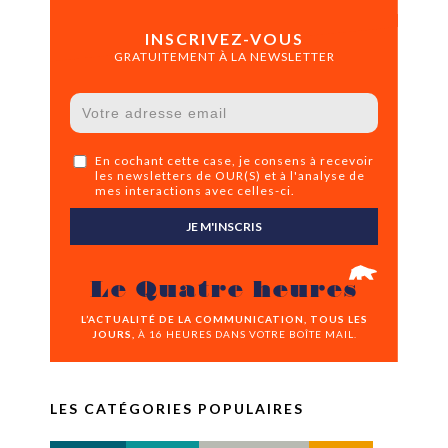
INSCRIVEZ-VOUS
GRATUITEMENT À LA NEWSLETTER
En cochant cette case, je consens à recevoir
les newsletters de OUR(S) et à l'analyse de
mes interactions avec celles-ci.
JE M'INSCRIS
Le Quatre heures
L’ACTUALITÉ DE LA COMMUNICATION, TOUS LES
JOURS,
À 16 HEURES DANS VOTRE BOÎTE MAIL.
LES CATÉGORIES POPULAIRES