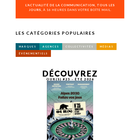
L’ACTUALITÉ DE LA COMMUNICATION, TOUS LES
JOURS,
À 16 HEURES DANS VOTRE BOÎTE MAIL.
LES CATÉGORIES POPULAIRES
MARQUES
AGENCES
COLLECTIVITÉS
MÉDIAS
ÉVÉNEMENTIELS
DÉCOUVREZ
OUR(S) #25 - ÉTÉ 2026