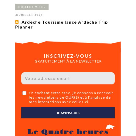
COLLECTIVITÉS
31 JUILLET 2026
Ardèche Tourisme lance Ardèche Trip
Planner
INSCRIVEZ-VOUS
GRATUITEMENT À LA NEWSLETTER
En cochant cette case, je consens à recevoir
les newsletters de OUR(S) et à l'analyse de
mes interactions avec celles-ci.
JE M'INSCRIS
Le Quatre heures