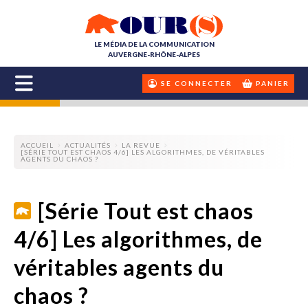
LE MÉDIA DE LA COMMUNICATION
AUVERGNE-RHÔNE-ALPES
SE CONNECTER
PANIER
ACCUEIL
ACTUALITÉS
LA REVUE
[SÉRIE TOUT EST CHAOS 4/6] LES ALGORITHMES, DE VÉRITABLES
AGENTS DU CHAOS ?
[Série Tout est chaos
4/6] Les algorithmes, de
véritables agents du
chaos ?