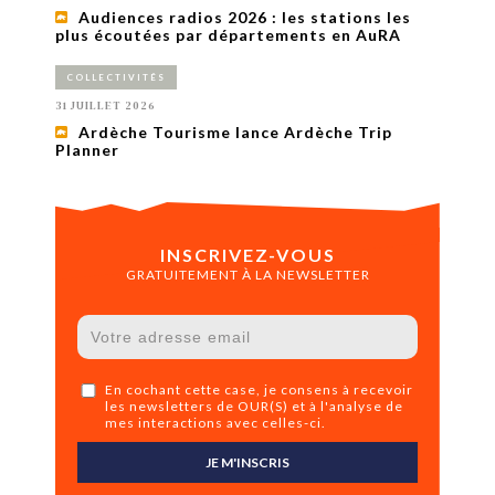
Audiences radios 2026 : les stations les
plus écoutées par départements en AuRA
COLLECTIVITÉS
31 JUILLET 2026
Ardèche Tourisme lance Ardèche Trip
Planner
INSCRIVEZ-VOUS
GRATUITEMENT À LA NEWSLETTER
En cochant cette case, je consens à recevoir
les newsletters de OUR(S) et à l'analyse de
mes interactions avec celles-ci.
JE M'INSCRIS