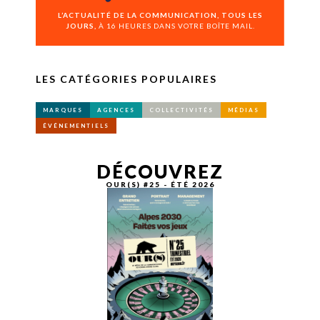
L’ACTUALITÉ DE LA COMMUNICATION, TOUS LES
JOURS,
À 16 HEURES DANS VOTRE BOÎTE MAIL.
LES CATÉGORIES POPULAIRES
MARQUES
AGENCES
COLLECTIVITÉS
MÉDIAS
ÉVÉNEMENTIELS
DÉCOUVREZ
OUR(S) #25 - ÉTÉ 2026