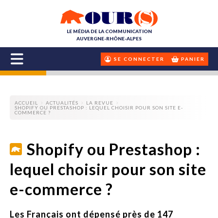
LE MÉDIA DE LA COMMUNICATION
AUVERGNE-RHÔNE-ALPES
SE CONNECTER
PANIER
ACCUEIL
ACTUALITÉS
LA REVUE
SHOPIFY OU PRESTASHOP : LEQUEL CHOISIR POUR SON SITE E-
COMMERCE ?
Shopify ou Prestashop :
lequel choisir pour son site
e-commerce ?
Les Français ont dépensé près de 147