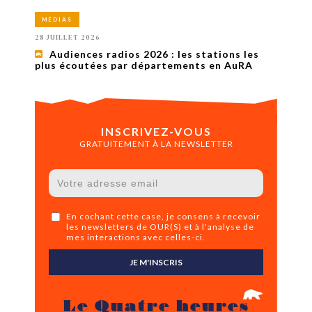
MÉDIAS
28 JUILLET 2026
Audiences radios 2026 : les stations les
plus écoutées par départements en AuRA
INSCRIVEZ-VOUS
GRATUITEMENT À LA NEWSLETTER
En cochant cette case, je consens à recevoir
les newsletters de OUR(S) et à l'analyse de
mes interactions avec celles-ci.
JE M'INSCRIS
Le Quatre heures