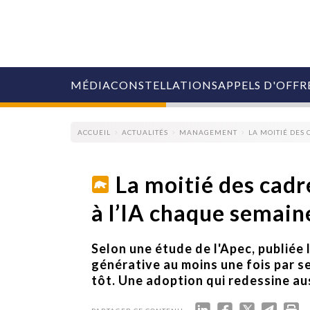
MÉDIA
CONSTELLATIONS
APPELS D'OFFR
ACCUEIL
ACTUALITÉS
MANAGEMENT
LA MOITIÉ DES
La moitié des cadr
à l’IA chaque semain
COLLECTIVITÉS
MARQUES
AGENCES
Selon une étude de l'Apec, publiée l
RETAIL
générative au moins une fois par se
MÉDIAS
tôt. Une adoption qui redessine au
MANAGEMENT
ÉVÉNEMENTIELS