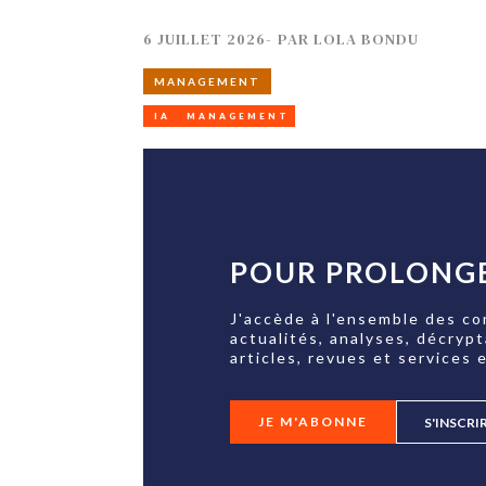
6 JUILLET 2026
-
PAR
LOLA BONDU
MANAGEMENT
IA
MANAGEMENT
POUR PROLONGE
J'accède à l'ensemble des co
actualités, analyses, décryp
articles, revues et services e
JE M'ABONNE
S'INSCRI