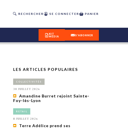
RECHERCHER
SE CONNECTER
PANIER
KIT
S'ABONNER
MÉDIA
LES ARTICLES POPULAIRES
DÉCOUVREZ
COLLECTIVITÉS
OUR(S) #25 - ÉTÉ 2026
30 JUILLET 2026
Amandine Burret rejoint Sainte-
Foy-lès-Lyon
IVITÉS
isme
RETAIL
 en
8 JUILLET 2026
toriété,
Terre Adélice prend ses