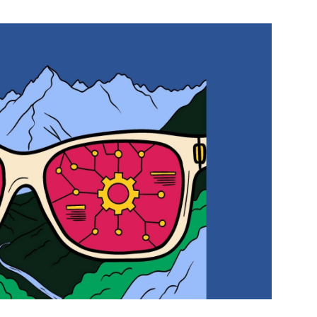
PUBLIÉ LE
30 JUILLET 2026
Loire Tourisme a lancé une de
Amandine Burret
saison autour de son concept a
rejoint Sainte-Foy-
la déconnexion, en digital et au
lès-Lyon
Alexandra Thizy, sa responsabl
marketing et communication, re
la campagne.