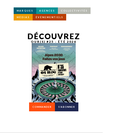
MARQUES
AGENCES
COLLECTIVITÉS
MÉDIAS
ÉVÉNEMENTIELS
DÉCOUVREZ
OUR(S) #25 - ÉTÉ 2026
COMMANDER
S’ABONNER