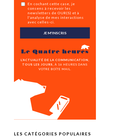
En cochant cette case, je
consens à recevoir les
newsletters de OUR(S) et à
l'analyse de mes interactions
avec celles-ci.
JE M'INSCRIS
Le Quatre heures
L’ACTUALITÉ DE LA COMMUNICATION,
TOUS LES JOURS,
À 16 HEURES DANS
VOTRE BOÎTE MAIL.
LES CATÉGORIES POPULAIRES