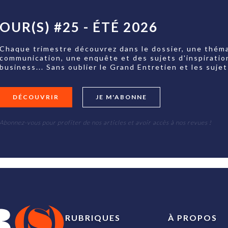
OUR(S) #25 - ÉTÉ 2026
Chaque trimestre découvrez dans le dossier, une théma
communication, une enquête et des sujets d'inspiratio
business... Sans oublier le Grand Entretien et les su
DÉCOUVRIR
JE M'ABONNE
Abonnez-vous pour profiter de nos articles et avoir accès à nos revues !
RUBRIQUES
À PROPOS