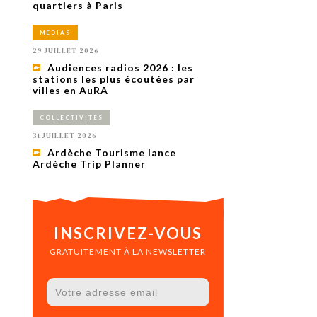
uxième
quartiers à Paris
utour de
 cinéma.
MÉDIAS
e
vient sur
29 JUILLET 2026
ACHETER LE NUMÉRO
Audiences radios 2026 : les
M’ABONNER À OURSCOM PENDANT
stations les plus écoutées par
1 AN
villes en AuRA
COLLECTIVITÉS
31 JUILLET 2026
Ardèche Tourisme lance
Ardèche Trip Planner
INSCRIVEZ-VOUS
GRATUITEMENT À LA NEWSLETTER