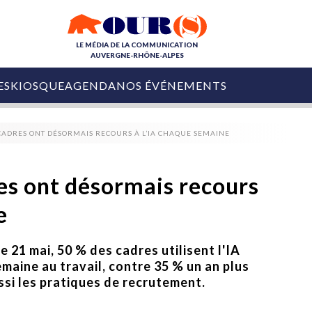
LE MÉDIA DE LA COMMUNICATION
AUVERGNE-RHÔNE-ALPES
ES
KIOSQUE
AGENDA
NOS ÉVÉNEMENTS
OURS DE LA COM
 CADRES ONT DÉSORMAIS RECOURS À L’IA CHAQUE SEMAINE
COLLECTIVITÉS
OURS DE L'ÉVÉNEMENTIEL
PUBLIÉ LE
31 JUILLET 2026
De Courchevel à
es ont désormais recours
Nice : Denis Zanon
OURS DU DIGITAL
est décédé
e
LES RENDEZ-VOUS MÉDIA
COLLECTIVITÉS
PUBLIÉ LE
31 JUILLET 2026
INFLUENCE IA
Ardèche
e 21 mai, 50 % des cadres utilisent l'IA
29 JUILLET 2026
COLLECT
Tourisme lance
maine au travail, contre 35 % un an plus
[Debrief] Loire Tour
Ardèche Trip
mise sur la déconnexion
ssi les pratiques de recrutement.
Planner
digital
Afin de pallier son déficit de no
COLLECTIVITÉS