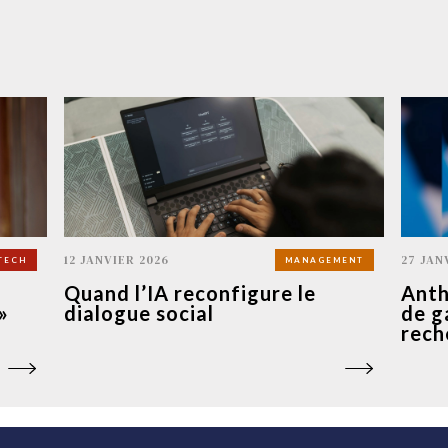
12 JANVIER 2026
27 JAN
TECH
MANAGEMENT
Quand l’IA reconfigure le
Anth
»
dialogue social
de g
rech