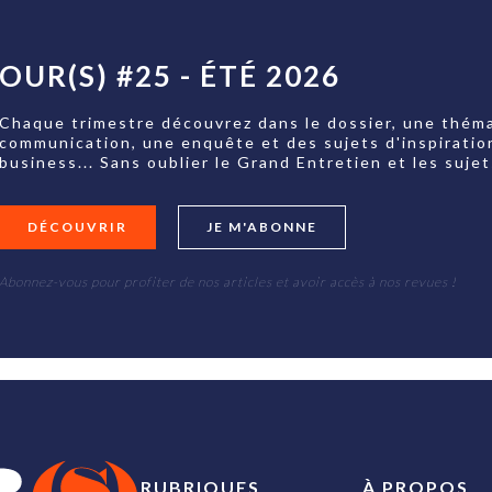
OUR(S) #25 - ÉTÉ 2026
Chaque trimestre découvrez dans le dossier, une théma
communication, une enquête et des sujets d'inspiratio
business... Sans oublier le Grand Entretien et les su
DÉCOUVRIR
JE M'ABONNE
Abonnez-vous pour profiter de nos articles et avoir accès à nos revues !
RUBRIQUES
À PROPOS