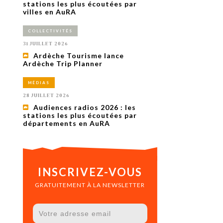
uxième
stations les plus écoutées par
utour de
villes en AuRA
 cinéma.
e
COLLECTIVITÉS
vient sur
ACHETER LE NUMÉRO
31 JUILLET 2026
M’ABONNER À OURSCOM PENDANT
Ardèche Tourisme lance
1 AN
Ardèche Trip Planner
MÉDIAS
28 JUILLET 2026
Audiences radios 2026 : les
stations les plus écoutées par
départements en AuRA
INSCRIVEZ-VOUS
GRATUITEMENT À LA NEWSLETTER