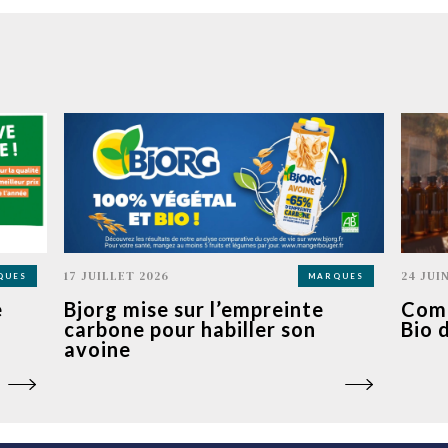
17 JUILLET 2026
24 JUI
QUES
MARQUES
e
Bjorg mise sur l’empreinte
Comm
carbone pour habiller son
Bio 
avoine