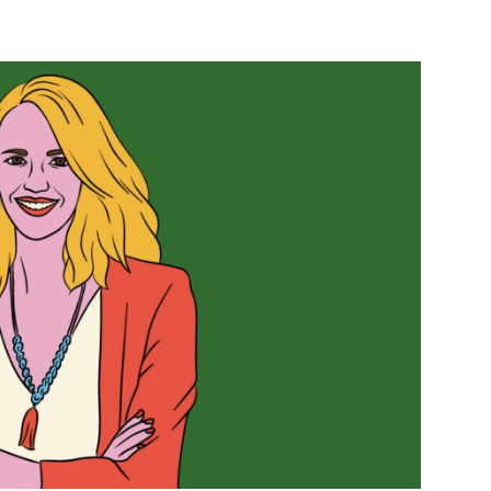
PUBLIÉ LE
30 JUILLET 2026
Loire Tourisme a lancé une de
Amandine Burret
saison autour de son concept a
rejoint Sainte-Foy-
la déconnexion, en digital et au
lès-Lyon
Alexandra Thizy, sa responsabl
marketing et communication, re
la campagne.