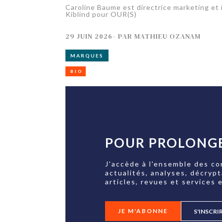
Caroline Baume est directrice marketing et
Kiblind pour OUR(S)
29 JUIN 2026
-
PAR
MATHIEU OZANAM
MARQUES
BIO
POUR PROLONGE
J'accède à l'ensemble des co
actualités, analyses, décryp
articles, revues et services e
JE M'ABONNE
S'INSCRI