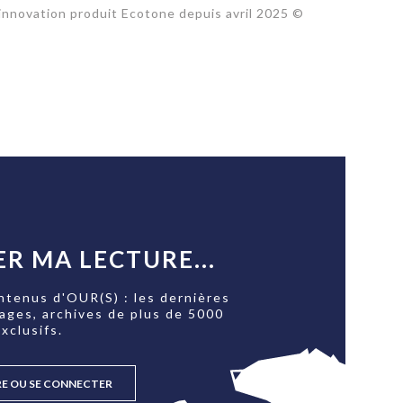
 innovation produit Ecotone depuis avril 2025 ©
R MA LECTURE...
ntenus d'OUR(S) : les dernières
tages, archives de plus de 5000
xclusifs.
RE OU SE CONNECTER