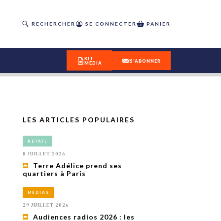
RECHERCHER
SE CONNECTER
PANIER
KIT
S'ABONNER
MÉDIA
LES ARTICLES POPULAIRES
DÉCOUVREZ
RETAIL
OUR(S) #25 - ÉTÉ 2026
8 JUILLET 2026
Terre Adélice prend ses
quartiers à Paris
IVITÉS
isme
MÉDIAS
 en
29 JUILLET 2026
toriété,
Audiences radios 2026 : les