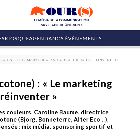
LE MÉDIA DE LA COMMUNICATION
AUVERGNE-RHÔNE-ALPES
ES
KIOSQUE
AGENDA
NOS ÉVÉNEMENTS
OURS DE LA COM
COTONE) : « LE MARKETING D'AUJOURD'HUI DOIT SE RÉINVENTER »
COLLECTIVITÉS
OURS DE L'ÉVÉNEMENTIEL
PUBLIÉ LE
31 JUILLET 2026
De Courchevel à
cotone) : « Le marketing
Nice : Denis Zanon
OURS DU DIGITAL
est décédé
 réinventer »
LES RENDEZ-VOUS MÉDIA
COLLECTIVITÉS
PUBLIÉ LE
31 JUILLET 2026
INFLUENCE IA
Ardèche
es couleurs, Caroline Baume, directrice
29 JUILLET 2026
COLLECT
Tourisme lance
otone (Bjorg, Bonneterre, Alter Eco…),
[Debrief] Loire Tour
Ardèche Trip
mise sur la déconnexion
pensée : mix média, sponsoring sportif et
Planner
digital
Afin de pallier son déficit de no
COLLECTIVITÉS