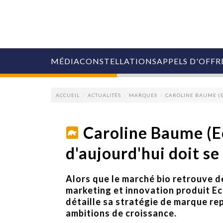
MÉDIA
CONSTELLATIONS
APPELS D'OFFR
ACCUEIL
ACTUALITÉS
MARQUES
CAROLINE BAUME (E
Caroline Baume (E
d'aujourd'hui doit se
COLLECTIVITÉS
MARQUES
AGENCES
Alors que le marché bio retrouve d
RETAIL
marketing et innovation produit Ec
MÉDIAS
détaille sa stratégie de marque re
MANAGEMENT
ambitions de croissance.
ÉVÉNEMENTIELS