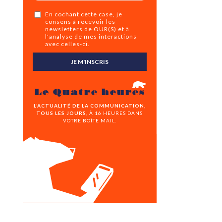
En cochant cette case, je
consens à recevoir les
newsletters de OUR(S) et à
l'analyse de mes interactions
avec celles-ci.
JE M'INSCRIS
Le Quatre heures
L’ACTUALITÉ DE LA COMMUNICATION,
TOUS LES JOURS,
À 16 HEURES DANS
VOTRE BOÎTE MAIL.