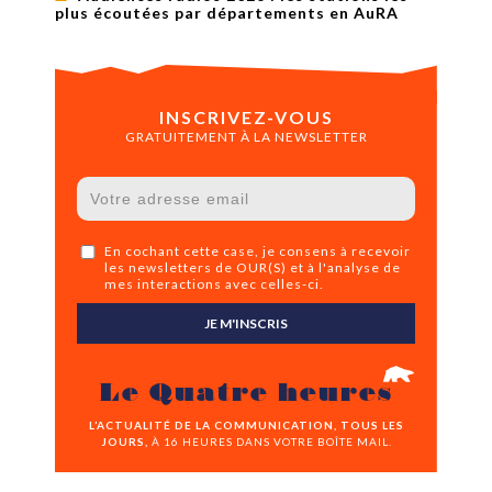
plus écoutées par départements en AuRA
INSCRIVEZ-VOUS
GRATUITEMENT À LA NEWSLETTER
En cochant cette case, je consens à recevoir
les newsletters de OUR(S) et à l'analyse de
mes interactions avec celles-ci.
JE M'INSCRIS
Le Quatre heures
L’ACTUALITÉ DE LA COMMUNICATION, TOUS LES
JOURS,
À 16 HEURES DANS VOTRE BOÎTE MAIL.