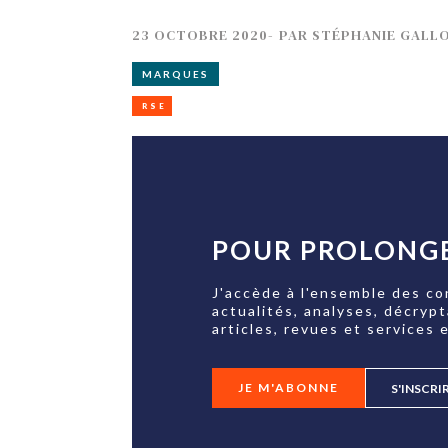
23 OCTOBRE 2020
-
PAR
STÉPHANIE GALL
MARQUES
RSE
POUR PROLONGE
J'accède à l'ensemble des co
actualités, analyses, décryp
articles, revues et services e
JE M'ABONNE
S'INSCRI