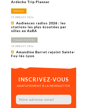
uxième
Ardèche Trip Planner
utour de
 cinéma.
MÉDIAS
e
vient sur
29 JUILLET 2026
ACHETER LE NUMÉRO
Audiences radios 2026 : les
M’ABONNER À OURSCOM PENDANT
stations les plus écoutées par
1 AN
villes en AuRA
COLLECTIVITÉS
30 JUILLET 2026
Amandine Burret rejoint Sainte-
Foy-lès-Lyon
INSCRIVEZ-VOUS
GRATUITEMENT À LA NEWSLETTER