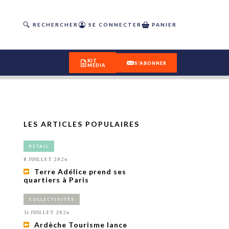
RECHERCHER
SE CONNECTER
PANIER
KIT
S'ABONNER
MÉDIA
LES ARTICLES POPULAIRES
DÉCOUVREZ
RETAIL
OUR(S) #25 - ÉTÉ 2026
8 JUILLET 2026
Terre Adélice prend ses
quartiers à Paris
IVITÉS
isme
COLLECTIVITÉS
 en
31 JUILLET 2026
toriété,
Ardèche Tourisme lance