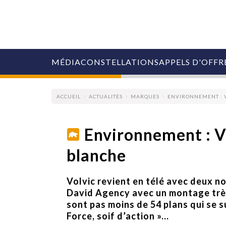
MÉDIA
CONSTELLATIONS
APPELS D'OFFR
ACCUEIL
ACTUALITÉS
MARQUES
ENVIRONNEMENT : 
Environnement : V
blanche
COLLECTIVITÉS
MARQUES
AGENCES
Volvic revient en télé avec deux n
RETAIL
David Agency avec un montage très 
MÉDIAS
sont pas moins de 54 plans qui se 
MANAGEMENT
Force, soif d’action »...
ÉVÉNEMENTIELS