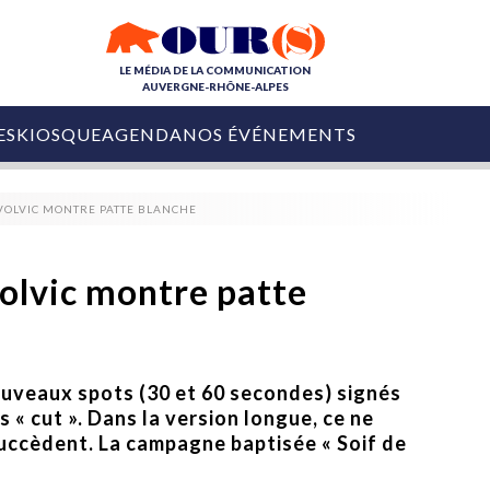
LE MÉDIA DE LA COMMUNICATION
AUVERGNE-RHÔNE-ALPES
ES
KIOSQUE
AGENDA
NOS ÉVÉNEMENTS
OURS DE LA COM
VOLVIC MONTRE PATTE BLANCHE
COLLECTIVITÉS
OURS DE L'ÉVÉNEMENTIEL
PUBLIÉ LE
31 JUILLET 2026
De Courchevel à
olvic montre patte
Nice : Denis Zanon
OURS DU DIGITAL
est décédé
LES RENDEZ-VOUS MÉDIA
COLLECTIVITÉS
PUBLIÉ LE
31 JUILLET 2026
INFLUENCE IA
Ardèche
ouveaux spots (30 et 60 secondes) signés
29 JUILLET 2026
COLLECT
Tourisme lance
« cut ». Dans la version longue, ce ne
[Debrief] Loire Tour
Ardèche Trip
mise sur la déconnexion
succèdent. La campagne baptisée « Soif de
Planner
digital
Afin de pallier son déficit de no
COLLECTIVITÉS