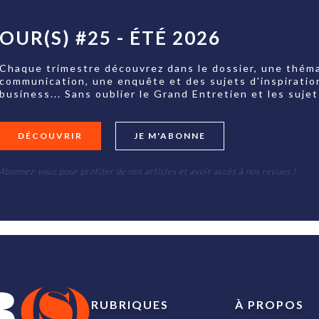
OUR(S) #25 - ÉTÉ 2026
Chaque trimestre découvrez dans le dossier, une théma
communication, une enquête et des sujets d'inspiratio
business... Sans oublier le Grand Entretien et les su
DÉCOUVRIR
JE M'ABONNE
Abonnez-vous pour profiter de nos articles et avoir accès à nos revues !
RUBRIQUES
À PROPOS