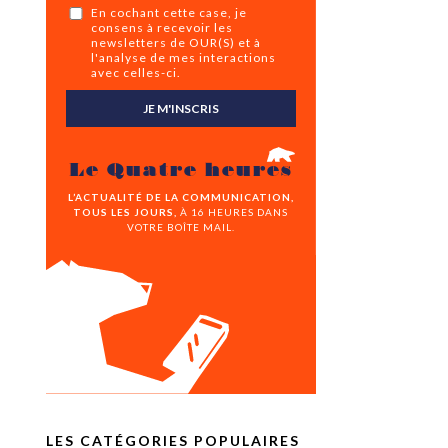
En cochant cette case, je
consens à recevoir les
newsletters de OUR(S) et à
l'analyse de mes interactions
avec celles-ci.
JE M'INSCRIS
Le Quatre heures
L’ACTUALITÉ DE LA COMMUNICATION,
TOUS LES JOURS,
À 16 HEURES DANS
VOTRE BOÎTE MAIL.
LES CATÉGORIES POPULAIRES