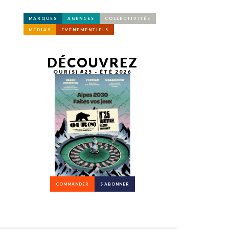
MARQUES
AGENCES
COLLECTIVITÉS
MÉDIAS
ÉVÉNEMENTIELS
DÉCOUVREZ
OUR(S) #25 - ÉTÉ 2026
COMMANDER
S’ABONNER