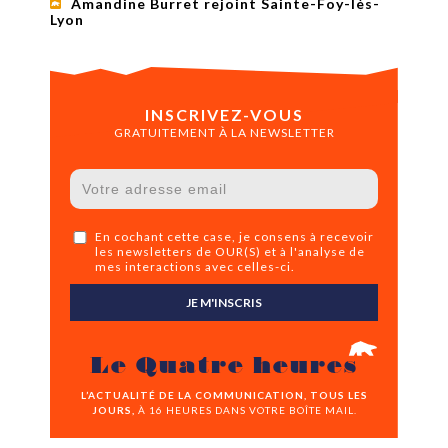
Amandine Burret rejoint Sainte-Foy-lès-
Lyon
INSCRIVEZ-VOUS
GRATUITEMENT À LA NEWSLETTER
En cochant cette case, je consens à recevoir
les newsletters de OUR(S) et à l'analyse de
mes interactions avec celles-ci.
JE M'INSCRIS
Le Quatre heures
L’ACTUALITÉ DE LA COMMUNICATION, TOUS LES
JOURS,
À 16 HEURES DANS VOTRE BOÎTE MAIL.