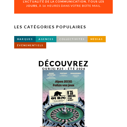
L’ACTUALITÉ DE LA COMMUNICATION, TOUS LES
JOURS,
À 16 HEURES DANS VOTRE BOÎTE MAIL.
LES CATÉGORIES POPULAIRES
MARQUES
AGENCES
COLLECTIVITÉS
MÉDIAS
ÉVÉNEMENTIELS
DÉCOUVREZ
OUR(S) #25 - ÉTÉ 2026