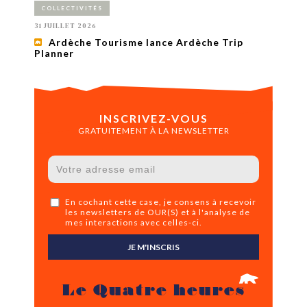
COLLECTIVITÉS
31 JUILLET 2026
Ardèche Tourisme lance Ardèche Trip
Planner
INSCRIVEZ-VOUS
GRATUITEMENT À LA NEWSLETTER
En cochant cette case, je consens à recevoir
les newsletters de OUR(S) et à l'analyse de
mes interactions avec celles-ci.
JE M'INSCRIS
Le Quatre heures