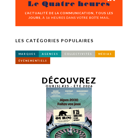
Le Quatre heures
L’ACTUALITÉ DE LA COMMUNICATION, TOUS LES
JOURS,
À 16 HEURES DANS VOTRE BOÎTE MAIL.
LES CATÉGORIES POPULAIRES
MARQUES
AGENCES
COLLECTIVITÉS
MÉDIAS
ÉVÉNEMENTIELS
DÉCOUVREZ
OUR(S) #25 - ÉTÉ 2026