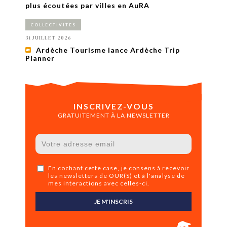
plus écoutées par villes en AuRA
COLLECTIVITÉS
31 JUILLET 2026
Ardèche Tourisme lance Ardèche Trip
Planner
INSCRIVEZ-VOUS
GRATUITEMENT À LA NEWSLETTER
En cochant cette case, je consens à recevoir
les newsletters de OUR(S) et à l'analyse de
mes interactions avec celles-ci.
JE M'INSCRIS