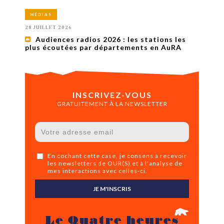
MÉDIAS
28 JUILLET 2026
Audiences radios 2026 : les stations les
plus écoutées par départements en AuRA
INSCRIVEZ-VOUS
GRATUITEMENT À LA NEWSLETTER
En cochant cette case, je consens à recevoir
les newsletters de OUR(S) et à l'analyse de
mes interactions avec celles-ci.
JE M'INSCRIS
Le Quatre heures