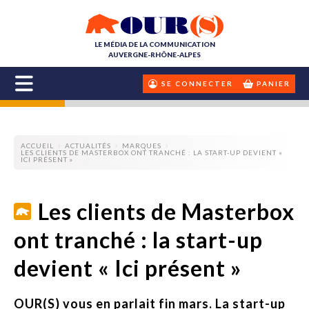
LE MÉDIA DE LA COMMUNICATION
AUVERGNE-RHÔNE-ALPES
SE CONNECTER
PANIER
ACCUEIL
ACTUALITÉS
MARQUES
LES CLIENTS DE MASTERBOX ONT TRANCHÉ : LA START-UP DEVIENT «
ICI PRÉSENT »
Les clients de Masterbox
ont tranché : la start-up
devient « Ici présent »
OUR(S) vous en parlait fin mars. La start-up