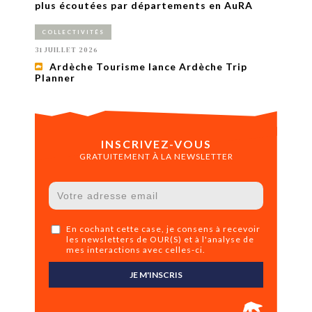
plus écoutées par départements en AuRA
COLLECTIVITÉS
31 JUILLET 2026
Ardèche Tourisme lance Ardèche Trip
Planner
INSCRIVEZ-VOUS
GRATUITEMENT À LA NEWSLETTER
En cochant cette case, je consens à recevoir
les newsletters de OUR(S) et à l'analyse de
mes interactions avec celles-ci.
JE M'INSCRIS