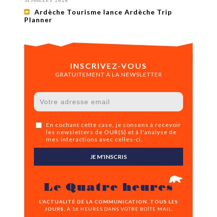
31 JUILLET 2026
Ardèche Tourisme lance Ardèche Trip
Planner
INSCRIVEZ-VOUS
GRATUITEMENT À LA NEWSLETTER
En cochant cette case, je consens à recevoir
les newsletters de OUR(S) et à l'analyse de
mes interactions avec celles-ci.
JE M'INSCRIS
Le Quatre heures
L’ACTUALITÉ DE LA COMMUNICATION, TOUS LES
JOURS,
À 16 HEURES DANS VOTRE BOÎTE MAIL.