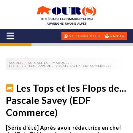
LE MÉDIA DE LA COMMUNICATION
AUVERGNE-RHÔNE-ALPES
SE CONNECTER
PANIER
ACCUEIL
ACTUALITÉS
MARQUES
LES TOPS ET LES FLOPS DE... PASCALE SAVEY (EDF COMMERCE)
Les Tops et les Flops de...
Pascale Savey (EDF
Commerce)
[Série d'été] Après avoir rédactrice en chef