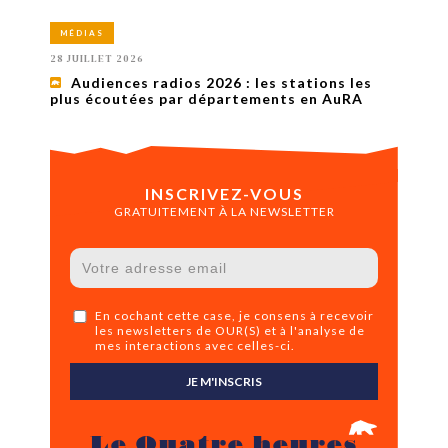
MÉDIAS
28 JUILLET 2026
Audiences radios 2026 : les stations les
plus écoutées par départements en AuRA
INSCRIVEZ-VOUS
GRATUITEMENT À LA NEWSLETTER
En cochant cette case, je consens à recevoir
les newsletters de OUR(S) et à l'analyse de
mes interactions avec celles-ci.
JE M'INSCRIS
Le Quatre heures