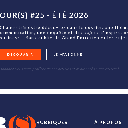
OUR(S) #25 - ÉTÉ 2026
Chaque trimestre découvrez dans le dossier, une théma
communication, une enquête et des sujets d'inspiratio
business... Sans oublier le Grand Entretien et les su
DÉCOUVRIR
JE M'ABONNE
Abonnez-vous pour profiter de nos articles et avoir accès à nos revues !
RUBRIQUES
À PROPOS