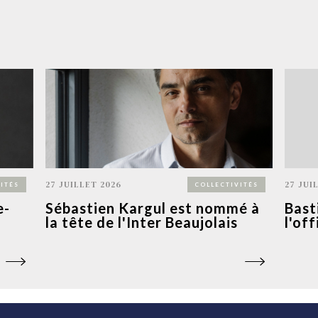
27 JUILLET 2026
27 JUI
ITÉS
COLLECTIVITÉS
e-
Sébastien Kargul est nommé à
Bast
la tête de l'Inter Beaujolais
l'of