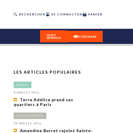
RECHERCHER
SE CONNECTER
PANIER
KIT
S'ABONNER
MÉDIA
LES ARTICLES POPULAIRES
DÉCOUVREZ
RETAIL
OUR(S) #25 - ÉTÉ 2026
8 JUILLET 2026
Terre Adélice prend ses
quartiers à Paris
IVITÉS
isme
COLLECTIVITÉS
 en
30 JUILLET 2026
toriété,
Amandine Burret rejoint Sainte-