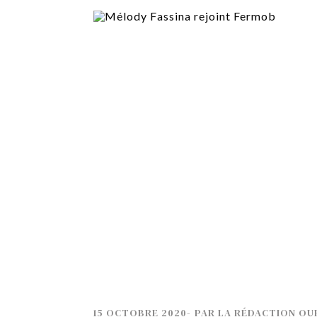
TECH
SERVICES
OPINIONS
LA REVUE
ARTICLE
PARTENAIRE
15 OCTOBRE 2020
-
PAR
LA RÉDACTION OU