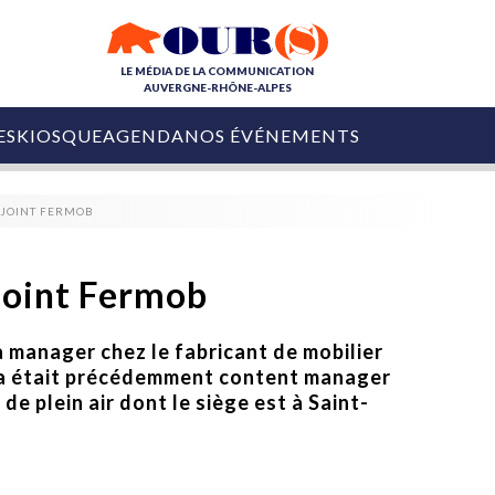
LE MÉDIA DE LA COMMUNICATION
AUVERGNE-RHÔNE-ALPES
ES
KIOSQUE
AGENDA
NOS ÉVÉNEMENTS
OURS DE LA COM
EJOINT FERMOB
COLLECTIVITÉS
OURS DE L'ÉVÉNEMENTIEL
PUBLIÉ LE
31 JUILLET 2026
De Courchevel à
joint Fermob
Nice : Denis Zanon
OURS DU DIGITAL
est décédé
LES RENDEZ-VOUS MÉDIA
a manager chez le fabricant de mobilier
COLLECTIVITÉS
PUBLIÉ LE
31 JUILLET 2026
ina était précédemment content manager
INFLUENCE IA
Ardèche
29 JUILLET 2026
de plein air dont le siège est à Saint-
COLLECT
Tourisme lance
[Debrief] Loire Tour
Ardèche Trip
mise sur la déconnexion
Planner
digital
Afin de pallier son déficit de no
COLLECTIVITÉS