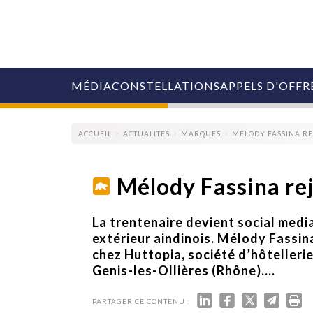
MÉDIA
CONSTELLATIONS
APPELS D'OFFR
ACCUEIL
ACTUALITÉS
MARQUES
MÉLODY FASSINA R
Mélody Fassina re
COLLECTIVITÉS
La trentenaire devient social medi
MARQUES
extérieur aindinois. Mélody Fass
AGENCES
chez Huttopia, société d’hôtellerie 
RETAIL
Genis-les-Ollières (Rhône)....
MÉDIAS
MANAGEMENT
ÉVÉNEMENTIELS
PARTAGER CE CONTENU :