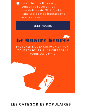
En cochant cette case, je
consens à recevoir les
newsletters de OUR(S) et à
l'analyse de mes interactions
avec celles-ci.
JE M'INSCRIS
Le Quatre heures
L’ACTUALITÉ DE LA COMMUNICATION,
TOUS LES JOURS,
À 16 HEURES DANS
VOTRE BOÎTE MAIL.
LES CATÉGORIES POPULAIRES