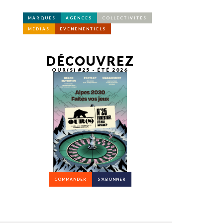
MARQUES
AGENCES
COLLECTIVITÉS
MÉDIAS
ÉVÉNEMENTIELS
DÉCOUVREZ
OUR(S) #25 - ÉTÉ 2026
COMMANDER
S’ABONNER