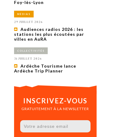
uxième
Foy-lès-Lyon
utour de
 cinéma.
MÉDIAS
e
vient sur
29 JUILLET 2026
ACHETER LE NUMÉRO
Audiences radios 2026 : les
M’ABONNER À OURSCOM PENDANT
stations les plus écoutées par
1 AN
villes en AuRA
COLLECTIVITÉS
31 JUILLET 2026
Ardèche Tourisme lance
Ardèche Trip Planner
INSCRIVEZ-VOUS
GRATUITEMENT À LA NEWSLETTER