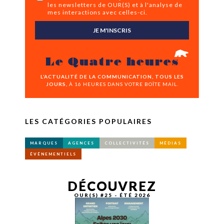
les newsletters de OUR(S) et à l'analyse de
mes interactions avec celles-ci.
JE M'INSCRIS
Le Quatre heures
L’ACTUALITÉ DE LA COMMUNICATION, TOUS LES
JOURS,
À 16 HEURES DANS VOTRE BOÎTE MAIL.
LES CATÉGORIES POPULAIRES
MARQUES
AGENCES
COLLECTIVITÉS
MÉDIAS
ÉVÉNEMENTIELS
DÉCOUVREZ
OUR(S) #25 - ÉTÉ 2026