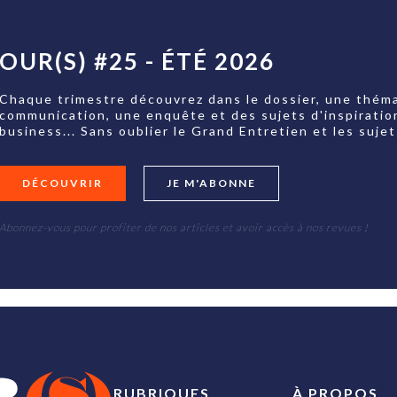
OUR(S) #25 - ÉTÉ 2026
Chaque trimestre découvrez dans le dossier, une théma
communication, une enquête et des sujets d'inspiratio
business... Sans oublier le Grand Entretien et les su
DÉCOUVRIR
JE M'ABONNE
Abonnez-vous pour profiter de nos articles et avoir accès à nos revues !
RUBRIQUES
À PROPOS