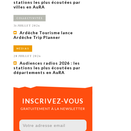
uxième
stations les plus écoutées par
utour de
villes en AuRA
 cinéma.
e
COLLECTIVITÉS
vient sur
ACHETER LE NUMÉRO
31 JUILLET 2026
M’ABONNER À OURSCOM PENDANT
Ardèche Tourisme lance
1 AN
Ardèche Trip Planner
MÉDIAS
28 JUILLET 2026
Audiences radios 2026 : les
stations les plus écoutées par
départements en AuRA
INSCRIVEZ-VOUS
GRATUITEMENT À LA NEWSLETTER