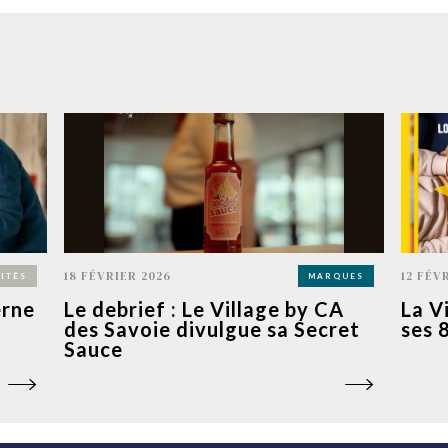
18 FÉVRIER 2026
12 FÉV
ITÉS
MARQUES
erne
Le debrief : Le Village by CA
La V
des Savoie divulgue sa Secret
ses 
Sauce