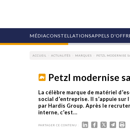
MÉDIA
CONSTELLATIONS
APPELS D'OFFR
ACCUEIL
ACTUALITÉS
MARQUES
PETZL MODERNISE 
Petzl modernise s
COLLECTIVITÉS
La célèbre marque de matériel d’es
MARQUES
social d’entreprise. Il s’appuie su
AGENCES
par Hardis Group. Après le recrut
RETAIL
interne, c’est...
MÉDIAS
MANAGEMENT
ÉVÉNEMENTIELS
PARTAGER CE CONTENU :