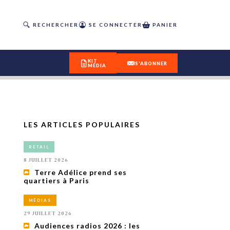
RECHERCHER
SE CONNECTER
PANIER
KIT
S'ABONNER
MÉDIA
LES ARTICLES POPULAIRES
DÉCOUVREZ
RETAIL
OUR(S) #25 - ÉTÉ 2026
8 JUILLET 2026
Terre Adélice prend ses
quartiers à Paris
IVITÉS
isme
MÉDIAS
 en
29 JUILLET 2026
toriété,
Audiences radios 2026 : les