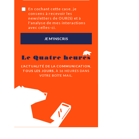
En cochant cette case, je
consens à recevoir les
newsletters de OUR(S) et à
l'analyse de mes interactions
avec celles-ci.
JE M'INSCRIS
Le Quatre heures
L’ACTUALITÉ DE LA COMMUNICATION,
TOUS LES JOURS,
À 16 HEURES DANS
VOTRE BOÎTE MAIL.