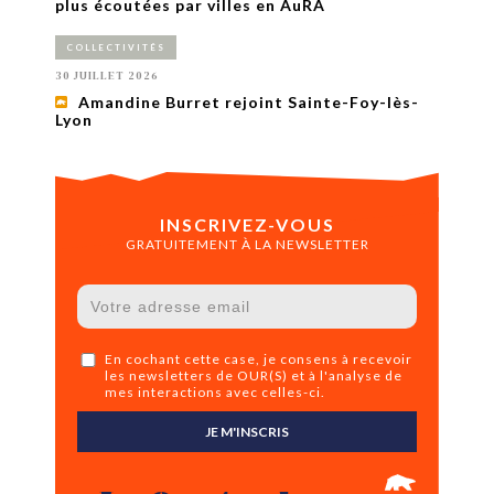
plus écoutées par villes en AuRA
COLLECTIVITÉS
30 JUILLET 2026
Amandine Burret rejoint Sainte-Foy-lès-
Lyon
INSCRIVEZ-VOUS
GRATUITEMENT À LA NEWSLETTER
En cochant cette case, je consens à recevoir
les newsletters de OUR(S) et à l'analyse de
mes interactions avec celles-ci.
JE M'INSCRIS