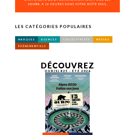
JOURS,
À 16 HEURES DANS VOTRE BOÎTE MAIL.
LES CATÉGORIES POPULAIRES
MARQUES
AGENCES
COLLECTIVITÉS
MÉDIAS
ÉVÉNEMENTIELS
DÉCOUVREZ
OUR(S) #25 - ÉTÉ 2026