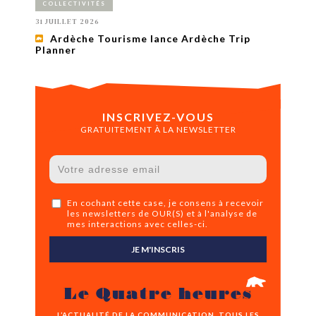
COLLECTIVITÉS
31 JUILLET 2026
Ardèche Tourisme lance Ardèche Trip
Planner
INSCRIVEZ-VOUS
GRATUITEMENT À LA NEWSLETTER
En cochant cette case, je consens à recevoir
les newsletters de OUR(S) et à l'analyse de
mes interactions avec celles-ci.
JE M'INSCRIS
Le Quatre heures
L’ACTUALITÉ DE LA COMMUNICATION, TOUS LES