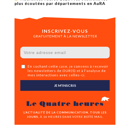
plus écoutées par départements en AuRA
INSCRIVEZ-VOUS
GRATUITEMENT À LA NEWSLETTER
En cochant cette case, je consens à recevoir
les newsletters de OUR(S) et à l'analyse de
mes interactions avec celles-ci.
JE M'INSCRIS
Le Quatre heures
L’ACTUALITÉ DE LA COMMUNICATION, TOUS LES
JOURS,
À 16 HEURES DANS VOTRE BOÎTE MAIL.