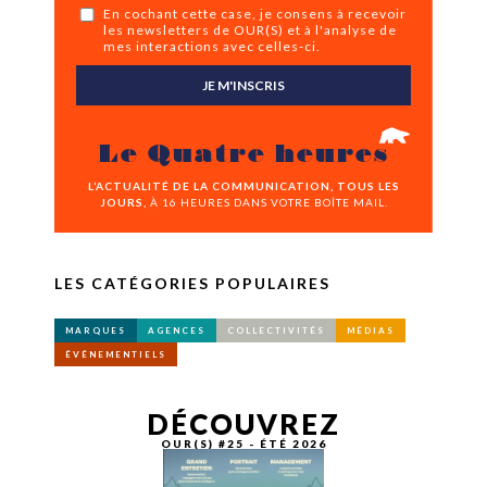
En cochant cette case, je consens à recevoir
les newsletters de OUR(S) et à l'analyse de
mes interactions avec celles-ci.
JE M'INSCRIS
Le Quatre heures
L’ACTUALITÉ DE LA COMMUNICATION, TOUS LES
JOURS,
À 16 HEURES DANS VOTRE BOÎTE MAIL.
LES CATÉGORIES POPULAIRES
MARQUES
AGENCES
COLLECTIVITÉS
MÉDIAS
ÉVÉNEMENTIELS
DÉCOUVREZ
OUR(S) #25 - ÉTÉ 2026