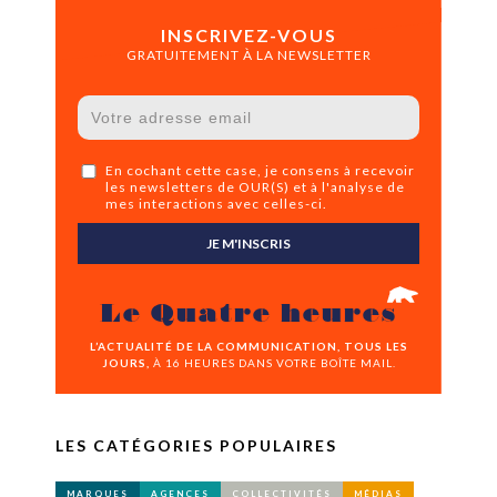
INSCRIVEZ-VOUS
GRATUITEMENT À LA NEWSLETTER
En cochant cette case, je consens à recevoir
les newsletters de OUR(S) et à l'analyse de
mes interactions avec celles-ci.
JE M'INSCRIS
Le Quatre heures
L’ACTUALITÉ DE LA COMMUNICATION, TOUS LES
JOURS,
À 16 HEURES DANS VOTRE BOÎTE MAIL.
LES CATÉGORIES POPULAIRES
MARQUES
AGENCES
COLLECTIVITÉS
MÉDIAS