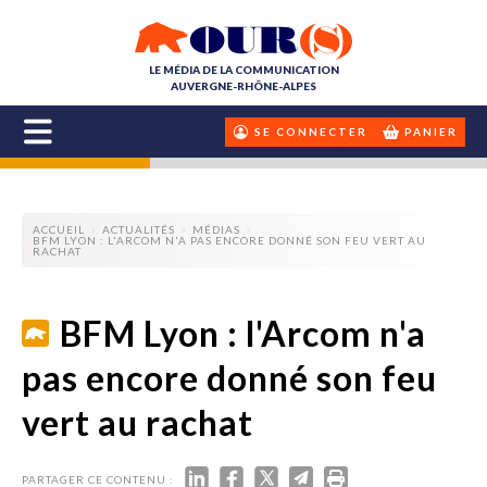
LE MÉDIA DE LA COMMUNICATION
AUVERGNE-RHÔNE-ALPES
SE CONNECTER
PANIER
ACCUEIL
ACTUALITÉS
MÉDIAS
BFM LYON : L'ARCOM N'A PAS ENCORE DONNÉ SON FEU VERT AU
RACHAT
BFM Lyon : l'Arcom n'a
pas encore donné son feu
vert au rachat
PARTAGER CE CONTENU :