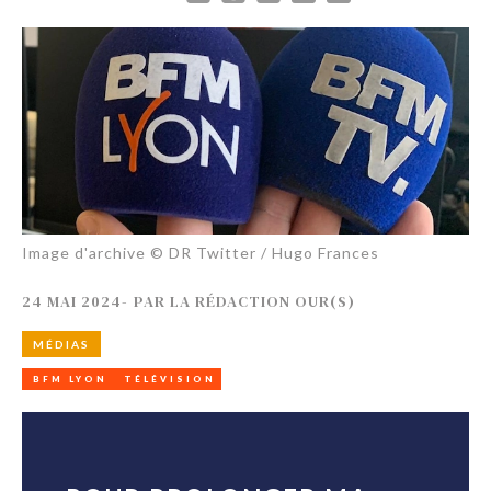
Image d'archive © DR Twitter / Hugo Frances
24 MAI 2024
-
PAR
LA RÉDACTION OUR(S)
MÉDIAS
BFM LYON
TÉLÉVISION