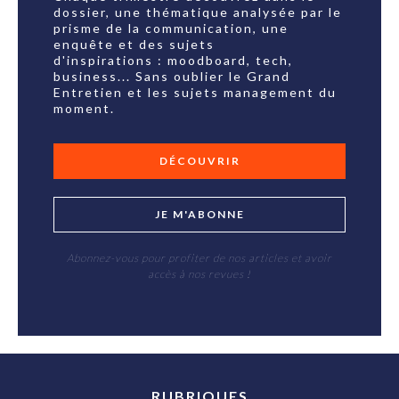
dossier, une thématique analysée par le
prisme de la communication, une
enquête et des sujets
d'inspirations : moodboard, tech,
business... Sans oublier le Grand
Entretien et les sujets management du
moment.
DÉCOUVRIR
JE M'ABONNE
Abonnez-vous pour profiter de nos articles et avoir
accès à nos revues !
RUBRIQUES