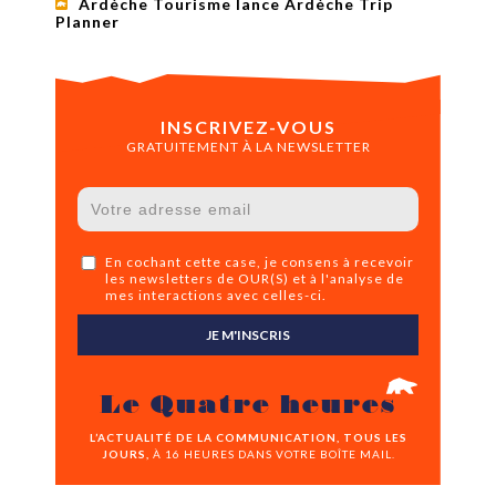
Ardèche Tourisme lance Ardèche Trip
Planner
INSCRIVEZ-VOUS
GRATUITEMENT À LA NEWSLETTER
En cochant cette case, je consens à recevoir
les newsletters de OUR(S) et à l'analyse de
mes interactions avec celles-ci.
JE M'INSCRIS
Le Quatre heures
L’ACTUALITÉ DE LA COMMUNICATION, TOUS LES
JOURS,
À 16 HEURES DANS VOTRE BOÎTE MAIL.