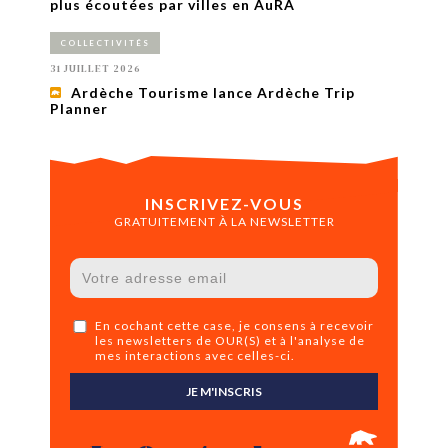
plus écoutées par villes en AuRA
COLLECTIVITÉS
31 JUILLET 2026
Ardèche Tourisme lance Ardèche Trip
Planner
INSCRIVEZ-VOUS
GRATUITEMENT À LA NEWSLETTER
En cochant cette case, je consens à recevoir
les newsletters de OUR(S) et à l'analyse de
mes interactions avec celles-ci.
JE M'INSCRIS