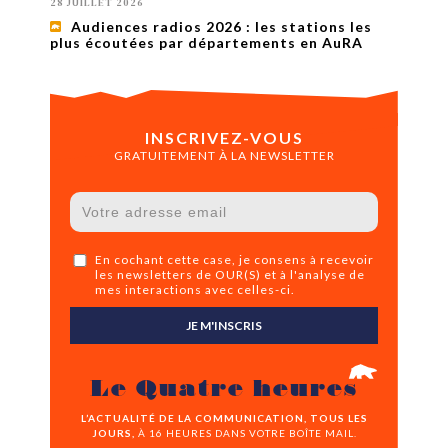
28 JUILLET 2026
Audiences radios 2026 : les stations les
plus écoutées par départements en AuRA
INSCRIVEZ-VOUS
GRATUITEMENT À LA NEWSLETTER
En cochant cette case, je consens à recevoir
les newsletters de OUR(S) et à l'analyse de
mes interactions avec celles-ci.
JE M'INSCRIS
Le Quatre heures
L’ACTUALITÉ DE LA COMMUNICATION, TOUS LES
JOURS,
À 16 HEURES DANS VOTRE BOÎTE MAIL.