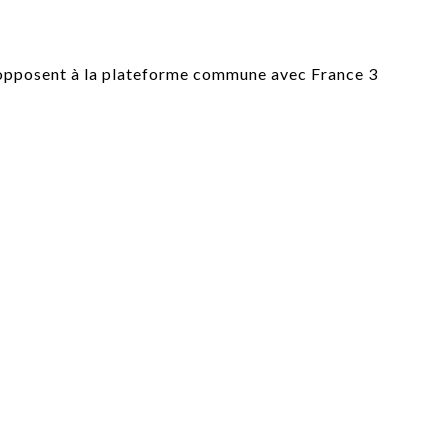
PUBLIÉ LE
30 JUILLET 2026
Loire Tourisme a lancé une de
Amandine Burret
saison autour de son concept a
rejoint Sainte-Foy-
la déconnexion, en digital et au
lès-Lyon
Alexandra Thizy, sa responsabl
marketing et communication, re
la campagne.