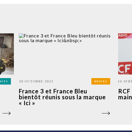
20 OCTOBRE 2023
14 AVR
NCES
MÉDIAS
France 3 et France Bleu
RCF 
bientôt réunis sous la marque
main
« Ici »