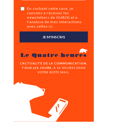
En cochant cette case, je
consens à recevoir les
newsletters de OUR(S) et à
l'analyse de mes interactions
avec celles-ci.
JE M'INSCRIS
Le Quatre heures
L’ACTUALITÉ DE LA COMMUNICATION,
TOUS LES JOURS,
À 16 HEURES DANS
VOTRE BOÎTE MAIL.