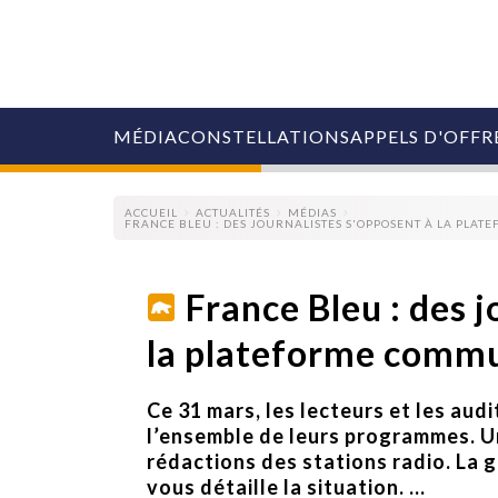
MÉDIA
CONSTELLATIONS
APPELS D'OFFR
ACCUEIL
ACTUALITÉS
MÉDIAS
FRANCE BLEU : DES JOURNALISTES S'OPPOSENT À LA PLA
France Bleu : des j
la plateforme commu
COLLECTIVITÉS
MARQUES
AGENCES
Ce 31 mars, les lecteurs et les aud
RETAIL
MÉDIAS
l’ensemble de leurs programmes. U
MANAGEMENT
rédactions des stations radio. La g
ÉVÉNEMENTIELS
vous détaille la situation. ...