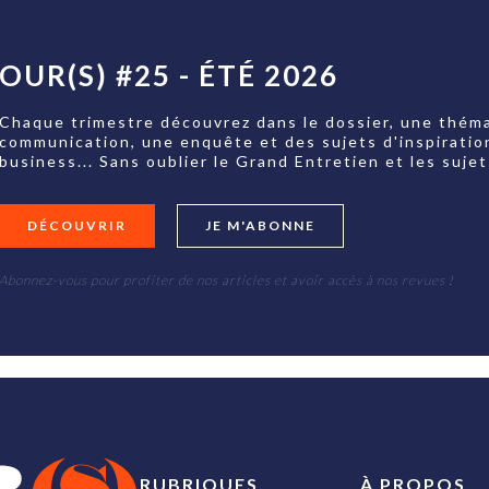
OUR(S) #25 - ÉTÉ 2026
Chaque trimestre découvrez dans le dossier, une théma
communication, une enquête et des sujets d'inspiratio
business... Sans oublier le Grand Entretien et les su
DÉCOUVRIR
JE M'ABONNE
Abonnez-vous pour profiter de nos articles et avoir accès à nos revues !
RUBRIQUES
À PROPOS