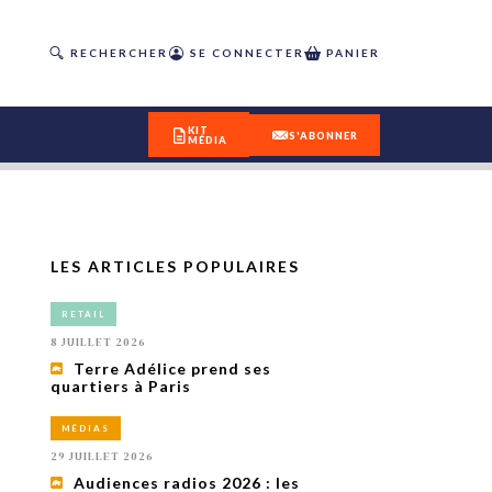
RECHERCHER
SE CONNECTER
PANIER
KIT
S'ABONNER
MÉDIA
LES ARTICLES POPULAIRES
DÉCOUVREZ
RETAIL
OUR(S) #25 - ÉTÉ 2026
8 JUILLET 2026
Terre Adélice prend ses
quartiers à Paris
IVITÉS
isme
MÉDIAS
 en
29 JUILLET 2026
toriété,
Audiences radios 2026 : les