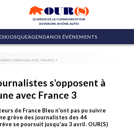
LE MÉDIA DE LA COMMUNICATION
AUVERGNE-RHÔNE-ALPES
ES
KIOSQUE
AGENDA
NOS ÉVÉNEMENTS
OURS DE LA COM
TEFORME COMMUNE AVEC FRANCE 3
COLLECTIVITÉS
OURS DE L'ÉVÉNEMENTIEL
PUBLIÉ LE
31 JUILLET 2026
De Courchevel à
Nice : Denis Zanon
ournalistes s'opposent à
OURS DU DIGITAL
est décédé
LES RENDEZ-VOUS MÉDIA
ne avec France 3
COLLECTIVITÉS
PUBLIÉ LE
31 JUILLET 2026
INFLUENCE IA
Ardèche
29 JUILLET 2026
COLLECT
iteurs de France Bleu n’ont pas pu suivre
Tourisme lance
[Debrief] Loire Tour
Ardèche Trip
ne grève des journalistes des 44
mise sur la déconnexion
Planner
rève se poursuit jusqu’au 3 avril. OUR(S)
digital
Afin de pallier son déficit de no
COLLECTIVITÉS