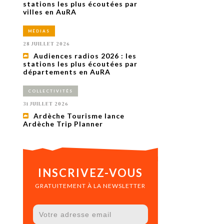
uxième
stations les plus écoutées par
utour de
villes en AuRA
 cinéma.
e
MÉDIAS
vient sur
ACHETER LE NUMÉRO
28 JUILLET 2026
M’ABONNER À OURSCOM PENDANT
Audiences radios 2026 : les
1 AN
stations les plus écoutées par
départements en AuRA
COLLECTIVITÉS
31 JUILLET 2026
Ardèche Tourisme lance
Ardèche Trip Planner
INSCRIVEZ-VOUS
GRATUITEMENT À LA NEWSLETTER