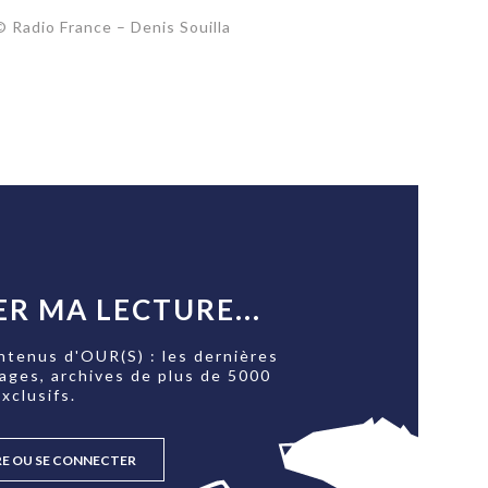
© Radio France – Denis Souilla
R MA LECTURE...
ntenus d'OUR(S) : les dernières
tages, archives de plus de 5000
xclusifs.
RE OU SE CONNECTER