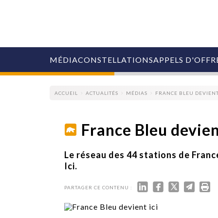
MÉDIA
CONSTELLATIONS
APPELS D'OFFR
ACCUEIL
ACTUALITÉS
MÉDIAS
FRANCE BLEU DEVIENT
France Bleu devien
COLLECTIVITÉS
Le réseau des 44 stations de Franc
MARQUES
Ici.
AGENCES
RETAIL
PARTAGER CE CONTENU :
MÉDIAS
MANAGEMENT
ÉVÉNEMENTIELS