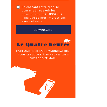
En cochant cette case, je
consens à recevoir les
newsletters de OUR(S) et à
l'analyse de mes interactions
avec celles-ci.
JE M'INSCRIS
Le Quatre heures
L’ACTUALITÉ DE LA COMMUNICATION,
TOUS LES JOURS,
À 16 HEURES DANS
VOTRE BOÎTE MAIL.