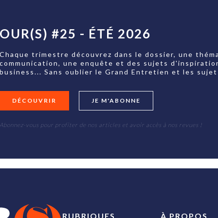
OUR(S) #25 - ÉTÉ 2026
Chaque trimestre découvrez dans le dossier, une théma
communication, une enquête et des sujets d'inspiratio
business... Sans oublier le Grand Entretien et les su
DÉCOUVRIR
JE M'ABONNE
Abonnez-vous pour profiter de nos articles et avoir accès à nos revues !
RUBRIQUES
À PROPOS