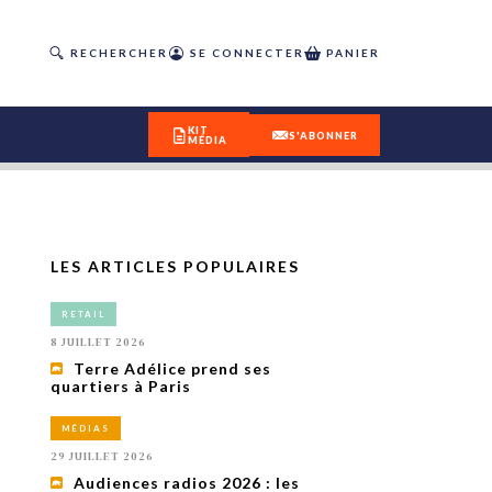
RECHERCHER
SE CONNECTER
PANIER
KIT
S'ABONNER
MÉDIA
LES ARTICLES POPULAIRES
DÉCOUVREZ
RETAIL
OUR(S) #25 - ÉTÉ 2026
8 JUILLET 2026
Terre Adélice prend ses
quartiers à Paris
IVITÉS
isme
MÉDIAS
 en
29 JUILLET 2026
toriété,
Audiences radios 2026 : les