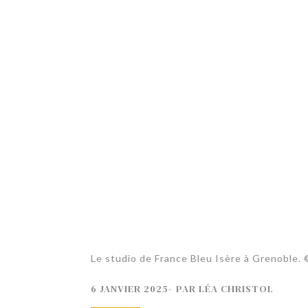
TECH
SERVICES
OPINIONS
LA REVUE
ARTICLE
PARTENAIRE
Le studio de France Bleu Isère à Grenoble. 
6 JANVIER 2025
-
PAR
LÉA CHRISTOL