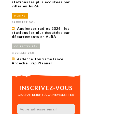
uxième
stations les plus écoutées par
utour de
villes en AuRA
 cinéma.
e
MÉDIAS
vient sur
ACHETER LE NUMÉRO
28 JUILLET 2026
M’ABONNER À OURSCOM PENDANT
Audiences radios 2026 : les
1 AN
stations les plus écoutées par
départements en AuRA
COLLECTIVITÉS
31 JUILLET 2026
Ardèche Tourisme lance
Ardèche Trip Planner
INSCRIVEZ-VOUS
GRATUITEMENT À LA NEWSLETTER