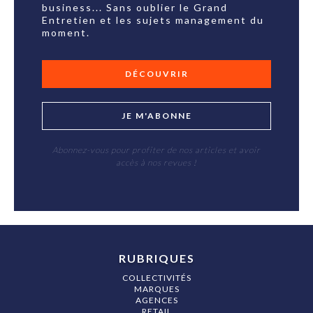
business... Sans oublier le Grand
Entretien et les sujets management du
moment.
DÉCOUVRIR
JE M'ABONNE
Abonnez-vous pour profiter de nos articles et avoir
accès à nos revues !
RUBRIQUES
COLLECTIVITÉS
MARQUES
AGENCES
RETAIL