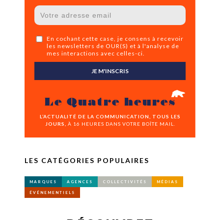
En cochant cette case, je consens à recevoir
les newsletters de OUR(S) et à l'analyse de
mes interactions avec celles-ci.
JE M'INSCRIS
Le Quatre heures
L’ACTUALITÉ DE LA COMMUNICATION, TOUS LES
JOURS,
À 16 HEURES DANS VOTRE BOÎTE MAIL.
LES CATÉGORIES POPULAIRES
MARQUES
AGENCES
COLLECTIVITÉS
MÉDIAS
ÉVÉNEMENTIELS