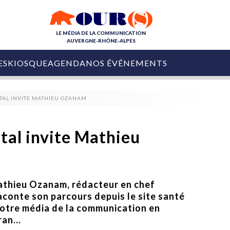
LE MÉDIA DE LA COMMUNICATION
AUVERGNE-RHÔNE-ALPES
ES
KIOSQUE
AGENDA
NOS ÉVÉNEMENTS
OURS DE LA COM
ITAL INVITE MATHIEU OZANAM
COLLECTIVITÉS
OURS DE L'ÉVÉNEMENTIEL
PUBLIÉ LE
31 JUILLET 2026
De Courchevel à
tal invite Mathieu
Nice : Denis Zanon
OURS DU DIGITAL
est décédé
LES RENDEZ-VOUS MÉDIA
COLLECTIVITÉS
PUBLIÉ LE
31 JUILLET 2026
INFLUENCE IA
Ardèche
Mathieu Ozanam, rédacteur en chef
29 JUILLET 2026
COLLECT
Tourisme lance
aconte son parcours depuis le site santé
[Debrief] Loire Tour
Ardèche Trip
mise sur la déconnexion
votre média de la communication en
Planner
digital
an...
Afin de pallier son déficit de no
COLLECTIVITÉS