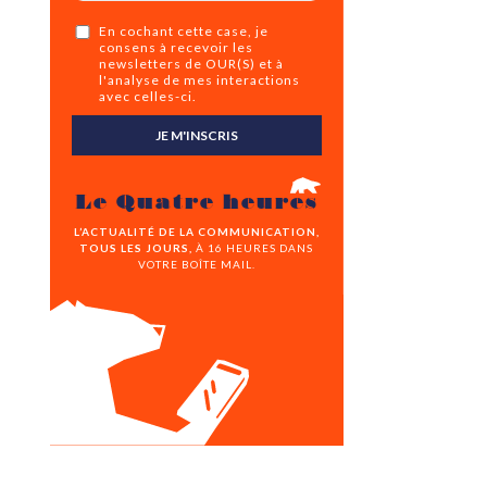
En cochant cette case, je
consens à recevoir les
newsletters de OUR(S) et à
l'analyse de mes interactions
avec celles-ci.
JE M'INSCRIS
Le Quatre heures
L’ACTUALITÉ DE LA COMMUNICATION,
TOUS LES JOURS,
À 16 HEURES DANS
VOTRE BOÎTE MAIL.