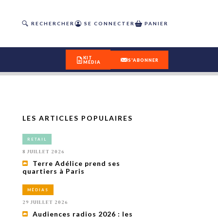
RECHERCHER
SE CONNECTER
PANIER
KIT
S'ABONNER
MÉDIA
LES ARTICLES POPULAIRES
DÉCOUVREZ
RETAIL
OUR(S) #25 - ÉTÉ 2026
8 JUILLET 2026
Terre Adélice prend ses
quartiers à Paris
IVITÉS
isme
MÉDIAS
 en
29 JUILLET 2026
toriété,
Audiences radios 2026 : les