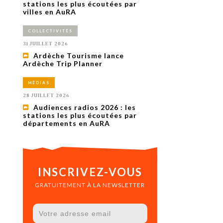
uxième
stations les plus écoutées par
utour de
villes en AuRA
 cinéma.
e
COLLECTIVITÉS
vient sur
ACHETER LE NUMÉRO
31 JUILLET 2026
M’ABONNER À OURSCOM PENDANT
Ardèche Tourisme lance
1 AN
Ardèche Trip Planner
MÉDIAS
28 JUILLET 2026
Audiences radios 2026 : les
stations les plus écoutées par
départements en AuRA
INSCRIVEZ-VOUS
GRATUITEMENT À LA NEWSLETTER