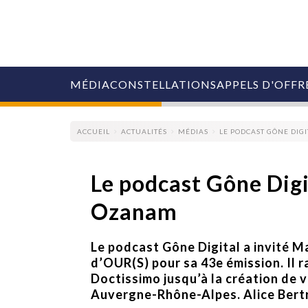
MÉDIA
CONSTELLATIONS
APPELS D'OFFR
ACCUEIL
ACTUALITÉS
MÉDIAS
LE PODCAST GÔNE DIG
Le podcast Gône Digi
Ozanam
COLLECTIVITÉS
MARQUES
AGENCES
Le podcast Gône Digital a invité 
RETAIL
d’OUR(S) pour sa 43e émission. Il r
MÉDIAS
Doctissimo jusqu’à la création de 
MANAGEMENT
Auvergne-Rhône-Alpes. Alice Bertr
ÉVÉNEMENTIELS