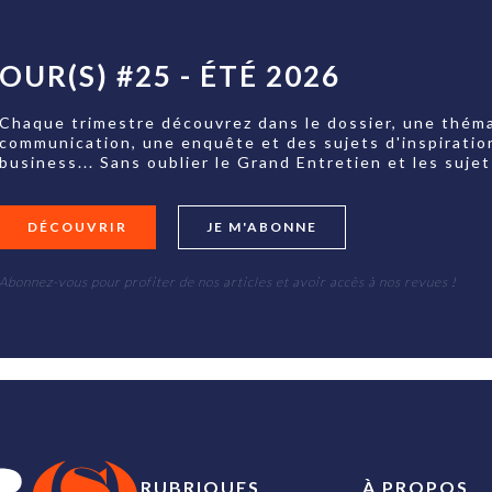
OUR(S) #25 - ÉTÉ 2026
Chaque trimestre découvrez dans le dossier, une théma
communication, une enquête et des sujets d'inspiratio
business... Sans oublier le Grand Entretien et les su
DÉCOUVRIR
JE M'ABONNE
Abonnez-vous pour profiter de nos articles et avoir accès à nos revues !
RUBRIQUES
À PROPOS