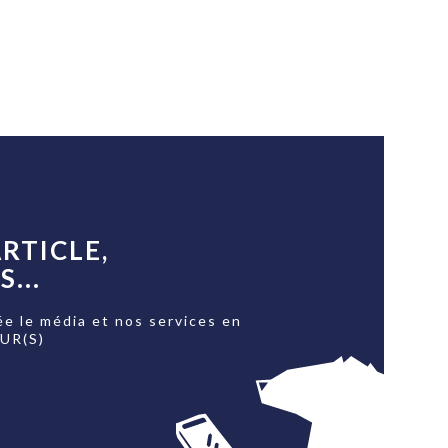
RTICLE,
...
ée le média et nos services en
OUR(S)