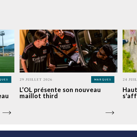
29 JUILLET 2026
24 JUI
QUES
MARQUES
t
L’OL présente son nouveau
Haut
eau
maillot third
s'af