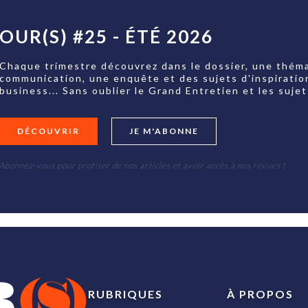
OUR(S) #25 - ÉTÉ 2026
Chaque trimestre découvrez dans le dossier, une théma
communication, une enquête et des sujets d'inspiratio
business... Sans oublier le Grand Entretien et les su
DÉCOUVRIR
JE M'ABONNE
Abonnez-vous pour profiter de nos articles et avoir accès à nos revues !
RUBRIQUES
À PROPOS