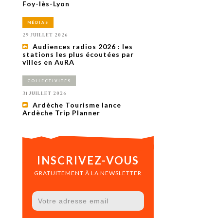
uxième
Foy-lès-Lyon
utour de
 cinéma.
MÉDIAS
e
vient sur
29 JUILLET 2026
ACHETER LE NUMÉRO
Audiences radios 2026 : les
M’ABONNER À OURSCOM PENDANT
stations les plus écoutées par
1 AN
villes en AuRA
COLLECTIVITÉS
31 JUILLET 2026
Ardèche Tourisme lance
Ardèche Trip Planner
INSCRIVEZ-VOUS
GRATUITEMENT À LA NEWSLETTER