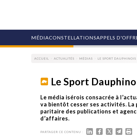
MÉDIA
CONSTELLATIONS
APPELS D'OFFR
ACCUEIL
ACTUALITÉS
MÉDIAS
LE SPORT DAUPHINOIS 
Le Sport Dauphinoi
COLLECTIVITÉS
Le média isérois consacrée à l’actu
MARQUES
va bientôt cesser ses activités. L
AGENCES
paritaire des publications et agenc
RETAIL
d’affaires.
MÉDIAS
MANAGEMENT
ÉVÉNEMENTIELS
PARTAGER CE CONTENU :