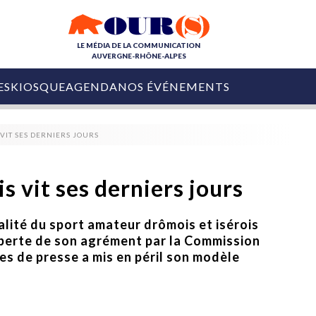
LE MÉDIA DE LA COMMUNICATION
AUVERGNE-RHÔNE-ALPES
ES
KIOSQUE
AGENDA
NOS ÉVÉNEMENTS
OURS DE LA COM
VIT SES DERNIERS JOURS
COLLECTIVITÉS
OURS DE L'ÉVÉNEMENTIEL
PUBLIÉ LE
31 JUILLET 2026
De Courchevel à
s vit ses derniers jours
Nice : Denis Zanon
OURS DU DIGITAL
est décédé
LES RENDEZ-VOUS MÉDIA
alité du sport amateur drômois et isérois
COLLECTIVITÉS
PUBLIÉ LE
31 JUILLET 2026
a perte de son agrément par la Commission
INFLUENCE IA
Ardèche
29 JUILLET 2026
es de presse a mis en péril son modèle
COLLECT
Tourisme lance
[Debrief] Loire Tour
Ardèche Trip
mise sur la déconnexion
Planner
digital
Afin de pallier son déficit de no
COLLECTIVITÉS