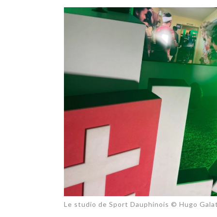
TECH
SERVICES
OPINIONS
LA REVUE
ARTICLE
PARTENAIRE
Le studio de Sport Dauphinois © Hugo Gala