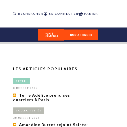
RECHERCHER
SE CONNECTER
PANIER
KIT
S'ABONNER
MÉDIA
LES ARTICLES POPULAIRES
DÉCOUVREZ
RETAIL
OUR(S) #25 - ÉTÉ 2026
8 JUILLET 2026
Terre Adélice prend ses
quartiers à Paris
IVITÉS
isme
COLLECTIVITÉS
 en
30 JUILLET 2026
toriété,
Amandine Burret rejoint Sainte-