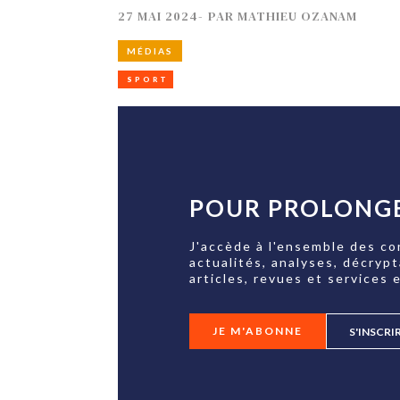
27 MAI 2024
-
PAR
MATHIEU OZANAM
MÉDIAS
SPORT
POUR PROLONGE
J'accède à l'ensemble des co
actualités, analyses, décryp
articles, revues et services e
JE M'ABONNE
S'INSCRI