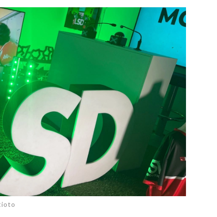
PUBLIÉ LE
30 JUILLET 2026
Loire Tourisme a lancé une de
Amandine Burret
saison autour de son concept a
rejoint Sainte-Foy-
la déconnexion, en digital et au
lès-Lyon
Alexandra Thizy, sa responsabl
marketing et communication, re
la campagne.
tioto