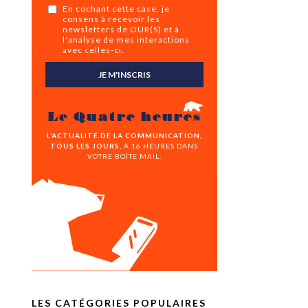
En cochant cette case, je
consens à recevoir les
newsletters de OUR(S) et à
l'analyse de mes interactions
avec celles-ci.
JE M'INSCRIS
Le Quatre heures
L’ACTUALITÉ DE LA COMMUNICATION,
TOUS LES JOURS,
À 16 HEURES DANS
VOTRE BOÎTE MAIL.
LES CATÉGORIES POPULAIRES