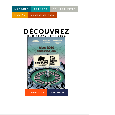
MARQUES
AGENCES
COLLECTIVITÉS
MÉDIAS
ÉVÉNEMENTIELS
DÉCOUVREZ
OUR(S) #25 - ÉTÉ 2026
COMMANDER
S’ABONNER