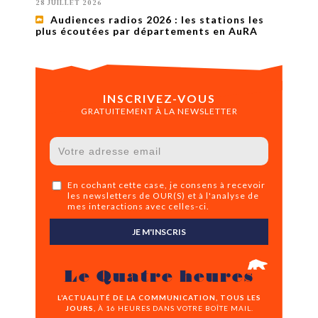
28 JUILLET 2026
Audiences radios 2026 : les stations les
plus écoutées par départements en AuRA
INSCRIVEZ-VOUS
GRATUITEMENT À LA NEWSLETTER
En cochant cette case, je consens à recevoir
les newsletters de OUR(S) et à l'analyse de
mes interactions avec celles-ci.
JE M'INSCRIS
Le Quatre heures
L’ACTUALITÉ DE LA COMMUNICATION, TOUS LES
JOURS,
À 16 HEURES DANS VOTRE BOÎTE MAIL.