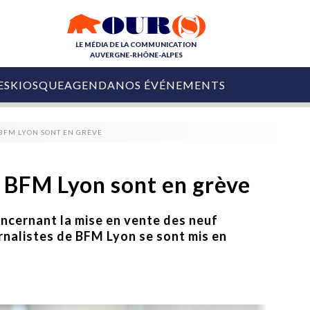
LE MÉDIA DE LA COMMUNICATION
AUVERGNE-RHÔNE-ALPES
ES
KIOSQUE
AGENDA
NOS ÉVÉNEMENTS
OURS DE LA COM
 BFM LYON SONT EN GRÈVE
COLLECTIVITÉS
OURS DE L'ÉVÉNEMENTIEL
PUBLIÉ LE
31 JUILLET 2026
De Courchevel à
e BFM Lyon sont en grève
Nice : Denis Zanon
OURS DU DIGITAL
est décédé
LES RENDEZ-VOUS MÉDIA
ncernant la mise en vente des neuf
COLLECTIVITÉS
PUBLIÉ LE
31 JUILLET 2026
rnalistes de BFM Lyon se sont mis en
INFLUENCE IA
Ardèche
29 JUILLET 2026
COLLECT
Tourisme lance
[Debrief] Loire Tour
Ardèche Trip
mise sur la déconnexion
Planner
digital
Afin de pallier son déficit de no
COLLECTIVITÉS