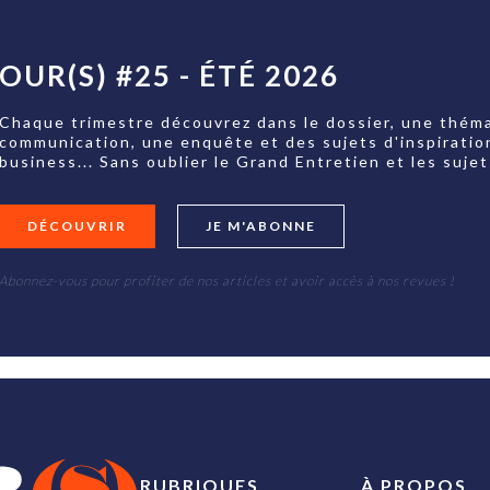
OUR(S) #25 - ÉTÉ 2026
Chaque trimestre découvrez dans le dossier, une théma
communication, une enquête et des sujets d'inspiratio
business... Sans oublier le Grand Entretien et les su
DÉCOUVRIR
JE M'ABONNE
Abonnez-vous pour profiter de nos articles et avoir accès à nos revues !
RUBRIQUES
À PROPOS