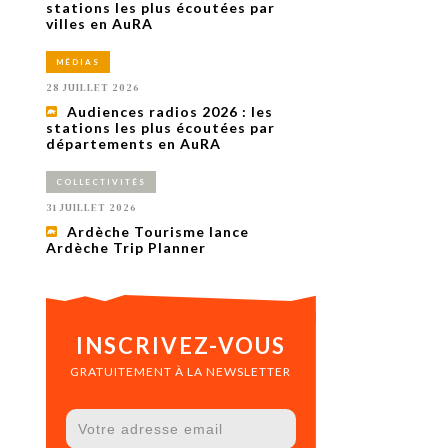
uxième
stations les plus écoutées par
utour de
villes en AuRA
 cinéma.
e
MÉDIAS
vient sur
ACHETER LE NUMÉRO
28 JUILLET 2026
M’ABONNER À OURSCOM PENDANT
Audiences radios 2026 : les
1 AN
stations les plus écoutées par
départements en AuRA
COLLECTIVITÉS
31 JUILLET 2026
Ardèche Tourisme lance
Ardèche Trip Planner
INSCRIVEZ-VOUS
GRATUITEMENT À LA NEWSLETTER