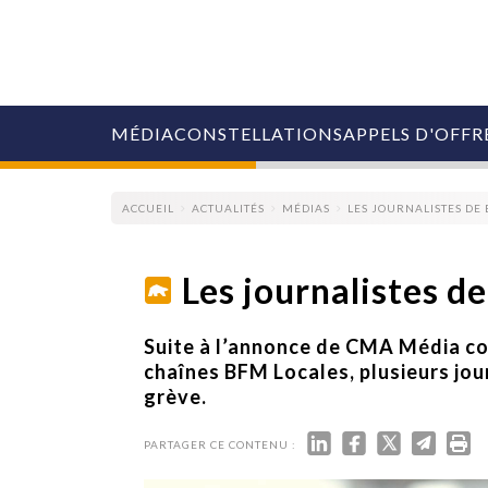
MÉDIA
CONSTELLATIONS
APPELS D'OFFR
ACCUEIL
ACTUALITÉS
MÉDIAS
LES JOURNALISTES DE
Les journalistes d
COLLECTIVITÉS
Suite à l’annonce de CMA Média co
MARQUES
chaînes BFM Locales, plusieurs jou
AGENCES
grève.
RETAIL
MÉDIAS
MANAGEMENT
PARTAGER CE CONTENU :
ÉVÉNEMENTIELS