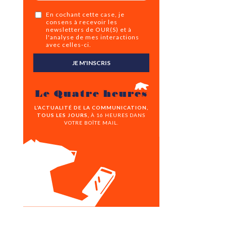
En cochant cette case, je
consens à recevoir les
newsletters de OUR(S) et à
l'analyse de mes interactions
avec celles-ci.
JE M'INSCRIS
Le Quatre heures
L’ACTUALITÉ DE LA COMMUNICATION,
TOUS LES JOURS,
À 16 HEURES DANS
VOTRE BOÎTE MAIL.