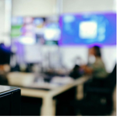
PUBLIÉ LE
30 JUILLET 2026
Loire Tourisme a lancé une de
Amandine Burret
saison autour de son concept a
rejoint Sainte-Foy-
la déconnexion, en digital et au
lès-Lyon
Alexandra Thizy, sa responsabl
marketing et communication, re
la campagne.