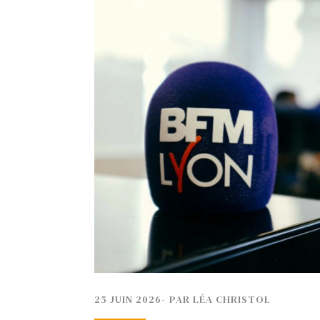
TECH
SERVICES
OPINIONS
LA REVUE
ARTICLE
PARTENAIRE
25 JUIN 2026
-
PAR
LÉA CHRISTOL