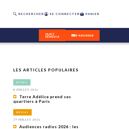
RECHERCHER
SE CONNECTER
PANIER
KIT
S'ABONNER
MÉDIA
LES ARTICLES POPULAIRES
DÉCOUVREZ
RETAIL
OUR(S) #25 - ÉTÉ 2026
8 JUILLET 2026
Terre Adélice prend ses
quartiers à Paris
IVITÉS
isme
MÉDIAS
 en
29 JUILLET 2026
toriété,
Audiences radios 2026 : les