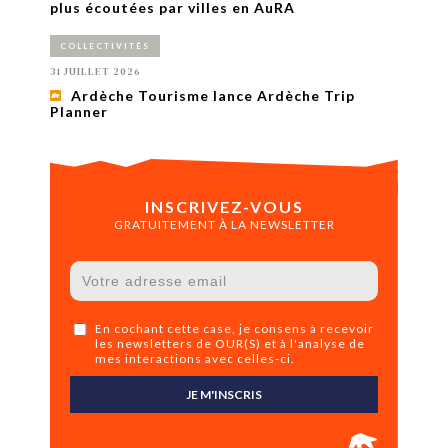
plus écoutées par villes en AuRA
COLLECTIVITÉS
31 JUILLET 2026
Ardèche Tourisme lance Ardèche Trip
Planner
INSCRIVEZ-VOUS
GRATUITEMENT À LA NEWSLETTER
En cochant cette case, je consens à recevoir
les newsletters de OUR(S) et à l'analyse de
mes interactions avec celles-ci.
JE M'INSCRIS