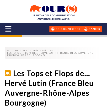
LE MÉDIA DE LA COMMUNICATION
AUVERGNE-RHÔNE-ALPES
SE CONNECTER
PANIER
ACCUEIL
ACTUALITÉS
MÉDIAS
LES TOPS ET FLOPS DE… HERVÉ LUTIN (FRANCE BLEU AUVERGNE-
RHÔNE-ALPES BOURGOGNE)
Les Tops et Flops de…
Hervé Lutin (France Bleu
Auvergne-Rhône-Alpes
Bourgogne)