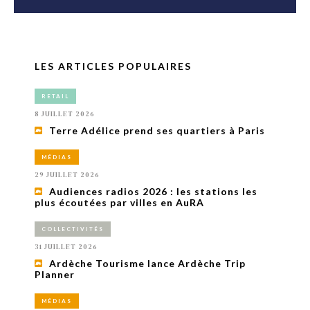
LES ARTICLES POPULAIRES
RETAIL
8 JUILLET 2026
Terre Adélice prend ses quartiers à Paris
MÉDIAS
29 JUILLET 2026
Audiences radios 2026 : les stations les
plus écoutées par villes en AuRA
COLLECTIVITÉS
31 JUILLET 2026
Ardèche Tourisme lance Ardèche Trip
Planner
MÉDIAS