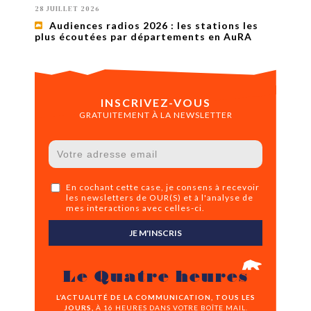
28 JUILLET 2026
Audiences radios 2026 : les stations les
plus écoutées par départements en AuRA
INSCRIVEZ-VOUS
GRATUITEMENT À LA NEWSLETTER
En cochant cette case, je consens à recevoir
les newsletters de OUR(S) et à l'analyse de
mes interactions avec celles-ci.
JE M'INSCRIS
Le Quatre heures
L’ACTUALITÉ DE LA COMMUNICATION, TOUS LES
JOURS,
À 16 HEURES DANS VOTRE BOÎTE MAIL.