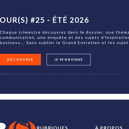
OUR(S) #25 - ÉTÉ 2026
Chaque trimestre découvrez dans le dossier, une théma
communication, une enquête et des sujets d'inspiratio
business... Sans oublier le Grand Entretien et les su
DÉCOUVRIR
JE M'ABONNE
Abonnez-vous pour profiter de nos articles et avoir accès à nos revues !
RUBRIQUES
À PROPOS