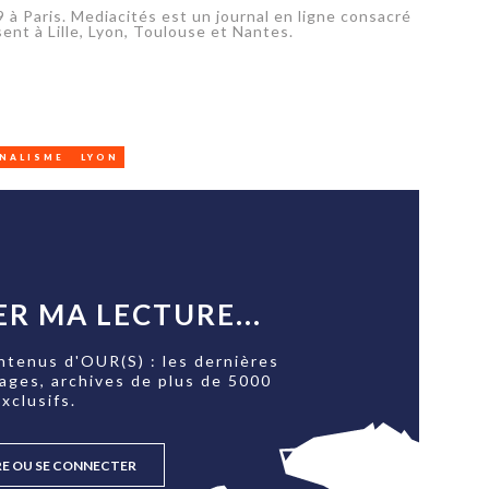
 à Paris. Mediacités est un journal en ligne consacré
sent à Lille, Lyon, Toulouse et Nantes.
NALISME
LYON
R MA LECTURE...
ntenus d'OUR(S) : les dernières
tages, archives de plus de 5000
xclusifs.
RE OU SE CONNECTER