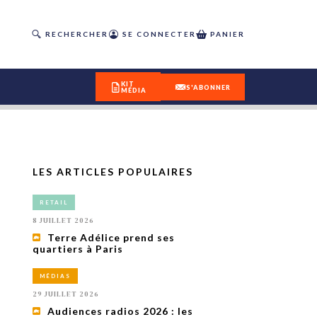
RECHERCHER
SE CONNECTER
PANIER
KIT
S'ABONNER
MÉDIA
LES ARTICLES POPULAIRES
DÉCOUVREZ
RETAIL
OUR(S) #25 - ÉTÉ 2026
8 JUILLET 2026
Terre Adélice prend ses
quartiers à Paris
IVITÉS
isme
MÉDIAS
 en
29 JUILLET 2026
toriété,
Audiences radios 2026 : les