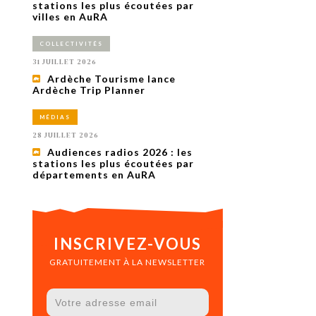
uxième
stations les plus écoutées par
utour de
villes en AuRA
 cinéma.
e
COLLECTIVITÉS
vient sur
ACHETER LE NUMÉRO
31 JUILLET 2026
M’ABONNER À OURSCOM PENDANT
Ardèche Tourisme lance
1 AN
Ardèche Trip Planner
MÉDIAS
28 JUILLET 2026
Audiences radios 2026 : les
stations les plus écoutées par
départements en AuRA
INSCRIVEZ-VOUS
GRATUITEMENT À LA NEWSLETTER