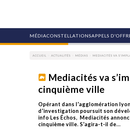
MÉDIA
CONSTELLATIONS
APPELS D'OFFR
ACCUEIL
ACTUALITÉS
MÉDIAS
MEDIACITÉS VA S’IMP
Mediacités va s’i
cinquième ville
COLLECTIVITÉS
MARQUES
AGENCES
Opérant dans l’agglomération lyonn
RETAIL
d’investigation poursuit son dével
MÉDIAS
info Les Échos, Mediacités annonc
MANAGEMENT
cinquième ville. S’agira-t-il de...
ÉVÉNEMENTIELS