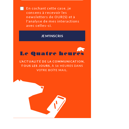
En cochant cette case, je
consens à recevoir les
newsletters de OUR(S) et à
l'analyse de mes interactions
avec celles-ci.
JE M'INSCRIS
Le Quatre heures
L’ACTUALITÉ DE LA COMMUNICATION,
TOUS LES JOURS,
À 16 HEURES DANS
VOTRE BOÎTE MAIL.