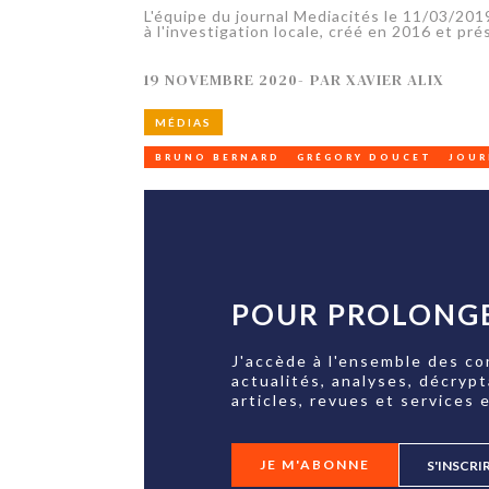
L'équipe du journal Mediacités le 11/03/2019
à l'investigation locale, créé en 2016 et pré
19 NOVEMBRE 2020
-
PAR
XAVIER ALIX
MÉDIAS
BRUNO BERNARD
GRÉGORY DOUCET
JOUR
POUR PROLONGE
J'accède à l'ensemble des co
actualités, analyses, décryp
articles, revues et services e
JE M'ABONNE
S'INSCRI