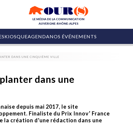
LE MÉDIA DE LA COMMUNICATION
AUVERGNE-RHÔNE-ALPES
ES
KIOSQUE
AGENDA
NOS ÉVÉNEMENTS
OURS DE LA COM
LANTER DANS UNE CINQUIÈME VILLE
COLLECTIVITÉS
OURS DE L'ÉVÉNEMENTIEL
PUBLIÉ LE
31 JUILLET 2026
De Courchevel à
mplanter dans une
Nice : Denis Zanon
OURS DU DIGITAL
est décédé
LES RENDEZ-VOUS MÉDIA
COLLECTIVITÉS
PUBLIÉ LE
31 JUILLET 2026
INFLUENCE IA
Ardèche
aise depuis mai 2017, le site
29 JUILLET 2026
COLLECT
Tourisme lance
oppement. Finaliste du Prix Innov’ France
[Debrief] Loire Tour
Ardèche Trip
mise sur la déconnexion
e la création d'une rédaction dans une
Planner
digital
Afin de pallier son déficit de no
COLLECTIVITÉS