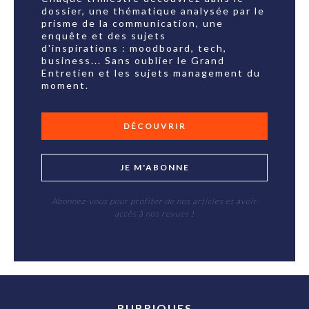
dossier, une thématique analysée par le
prisme de la communication, une
enquête et des sujets
d'inspirations : moodboard, tech,
business... Sans oublier le Grand
Entretien et les sujets management du
moment.
DÉCOUVRIR
JE M'ABONNE
Abonnez-vous pour profiter de nos articles et avoir
accès à nos revues !
RUBRIQUES