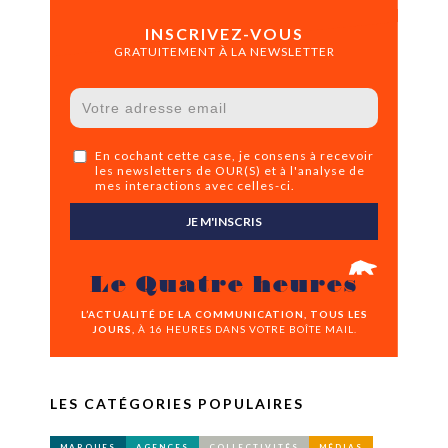
INSCRIVEZ-VOUS
GRATUITEMENT À LA NEWSLETTER
En cochant cette case, je consens à recevoir
les newsletters de OUR(S) et à l'analyse de
mes interactions avec celles-ci.
JE M'INSCRIS
Le Quatre heures
L’ACTUALITÉ DE LA COMMUNICATION, TOUS LES
JOURS,
À 16 HEURES DANS VOTRE BOÎTE MAIL.
LES CATÉGORIES POPULAIRES
MARQUES
AGENCES
COLLECTIVITÉS
MÉDIAS