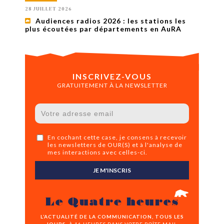
28 JUILLET 2026
Audiences radios 2026 : les stations les
plus écoutées par départements en AuRA
INSCRIVEZ-VOUS
GRATUITEMENT À LA NEWSLETTER
En cochant cette case, je consens à recevoir
les newsletters de OUR(S) et à l'analyse de
mes interactions avec celles-ci.
JE M'INSCRIS
Le Quatre heures
L’ACTUALITÉ DE LA COMMUNICATION, TOUS LES