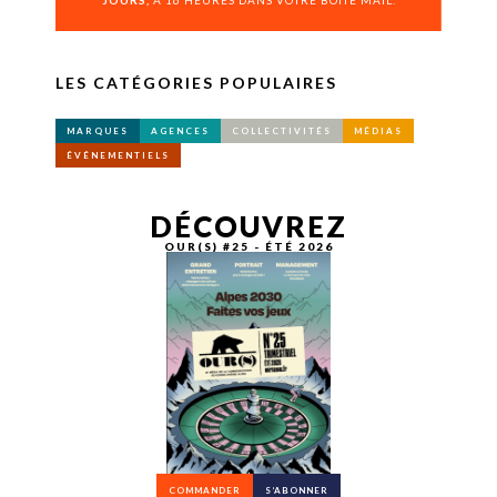
JOURS,
À 16 HEURES DANS VOTRE BOÎTE MAIL.
LES CATÉGORIES POPULAIRES
MARQUES
AGENCES
COLLECTIVITÉS
MÉDIAS
ÉVÉNEMENTIELS
DÉCOUVREZ
OUR(S) #25 - ÉTÉ 2026
COMMANDER
S’ABONNER