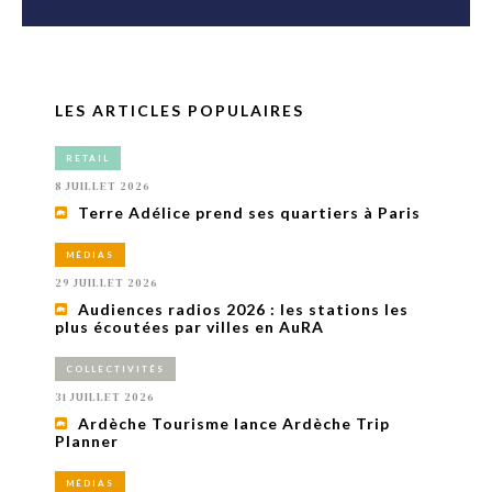
LES ARTICLES POPULAIRES
RETAIL
8 JUILLET 2026
Terre Adélice prend ses quartiers à Paris
MÉDIAS
29 JUILLET 2026
Audiences radios 2026 : les stations les
plus écoutées par villes en AuRA
COLLECTIVITÉS
31 JUILLET 2026
Ardèche Tourisme lance Ardèche Trip
Planner
MÉDIAS