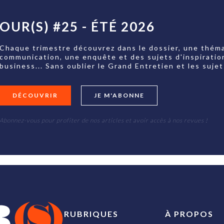
OUR(S) #25 - ÉTÉ 2026
Chaque trimestre découvrez dans le dossier, une théma
communication, une enquête et des sujets d'inspiratio
business... Sans oublier le Grand Entretien et les su
DÉCOUVRIR
JE M'ABONNE
Abonnez-vous pour profiter de nos articles et avoir accès à nos revues !
RUBRIQUES
À PROPOS