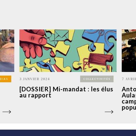
3 JANVIER 2024
7 AVRI
DIAS
COLLECTIVITÉS
[DOSSIER] Mi-mandat : les élus
Anto
au rapport
Aula
camp
popu