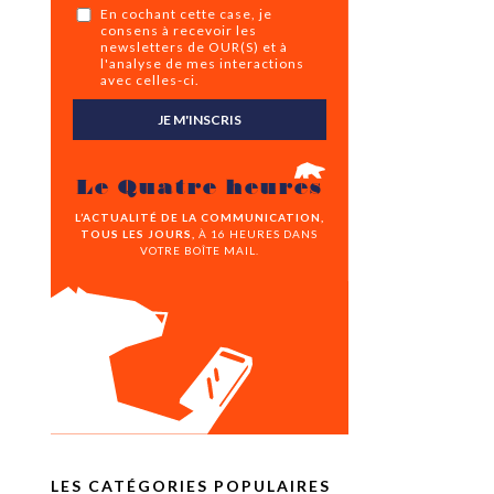
En cochant cette case, je
consens à recevoir les
newsletters de OUR(S) et à
l'analyse de mes interactions
avec celles-ci.
JE M'INSCRIS
Le Quatre heures
L’ACTUALITÉ DE LA COMMUNICATION,
TOUS LES JOURS,
À 16 HEURES DANS
VOTRE BOÎTE MAIL.
LES CATÉGORIES POPULAIRES