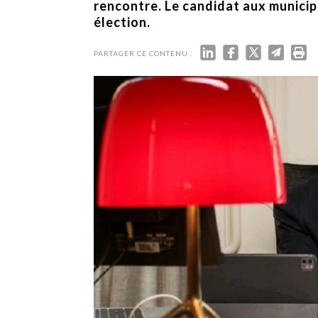
TECH
rencontre. Le candidat aux municip
SERVICES
élection.
OPINIONS
LA REVUE
PARTAGER CE CONTENU :
ARTICLE
PARTENAIRE