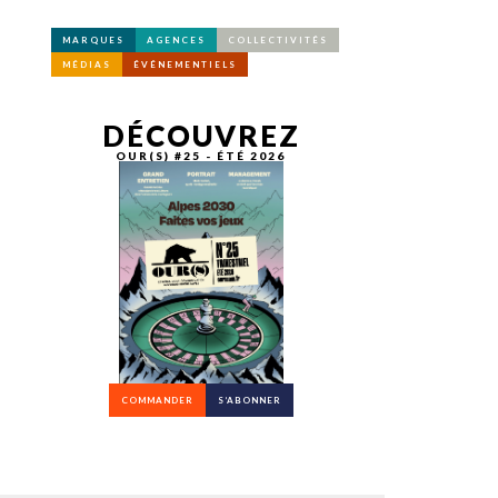
MARQUES
AGENCES
COLLECTIVITÉS
MÉDIAS
ÉVÉNEMENTIELS
DÉCOUVREZ
OUR(S) #25 - ÉTÉ 2026
COMMANDER
S’ABONNER