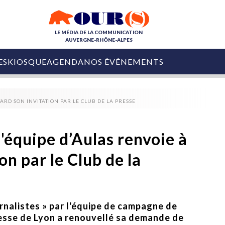
LE MÉDIA DE LA COMMUNICATION
AUVERGNE-RHÔNE-ALPES
ES
KIOSQUE
AGENDA
NOS ÉVÉNEMENTS
OURS DE LA COM
TARD SON INVITATION PAR LE CLUB DE LA PRESSE
COLLECTIVITÉS
OURS DE L'ÉVÉNEMENTIEL
PUBLIÉ LE
31 JUILLET 2026
De Courchevel à
Nice : Denis Zanon
l'équipe d’Aulas renvoie à
OURS DU DIGITAL
est décédé
LES RENDEZ-VOUS MÉDIA
on par le Club de la
COLLECTIVITÉS
PUBLIÉ LE
31 JUILLET 2026
INFLUENCE IA
Ardèche
29 JUILLET 2026
COLLECT
Tourisme lance
[Debrief] Loire Tour
Ardèche Trip
mise sur la déconnexion
Planner
urnalistes » par l'équipe de campagne de
digital
resse de Lyon a renouvellé sa demande de
Afin de pallier son déficit de no
COLLECTIVITÉS