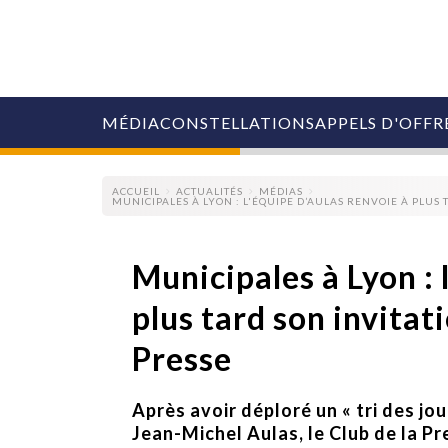
MÉDIA
CONSTELLATIONS
APPELS D'OFFR
ACCUEIL
ACTUALITÉS
MÉDIAS
MUNICIPALES À LYON : L'ÉQUIPE D’AULAS RENVOIE À PLUS 
Municipales à Lyon : 
plus tard son invitati
COLLECTIVITÉS
MARQUES
Presse
AGENCES
RETAIL
MÉDIAS
Après avoir déploré un « tri des jo
MANAGEMENT
ÉVÉNEMENTIELS
Jean-Michel Aulas, le Club de la P