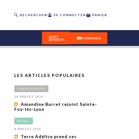
RECHERCHER
SE CONNECTER
PANIER
KIT
S'ABONNER
MÉDIA
LES ARTICLES POPULAIRES
DÉCOUVREZ
COLLECTIVITÉS
OUR(S) #25 - ÉTÉ 2026
30 JUILLET 2026
Amandine Burret rejoint Sainte-
Foy-lès-Lyon
IVITÉS
isme
RETAIL
 en
8 JUILLET 2026
toriété,
Terre Adélice prend ses