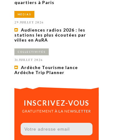
uxième
quartiers à Paris
utour de
 cinéma.
MÉDIAS
e
vient sur
29 JUILLET 2026
ACHETER LE NUMÉRO
Audiences radios 2026 : les
M’ABONNER À OURSCOM PENDANT
stations les plus écoutées par
1 AN
villes en AuRA
COLLECTIVITÉS
31 JUILLET 2026
Ardèche Tourisme lance
Ardèche Trip Planner
INSCRIVEZ-VOUS
GRATUITEMENT À LA NEWSLETTER