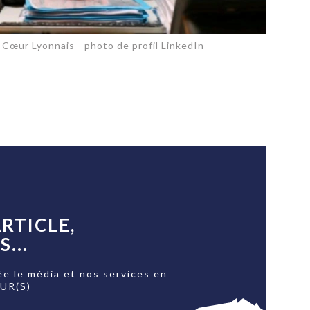
e Cœur Lyonnais - photo de profil LinkedIn
RTICLE,
...
ée le média et nos services en
OUR(S)