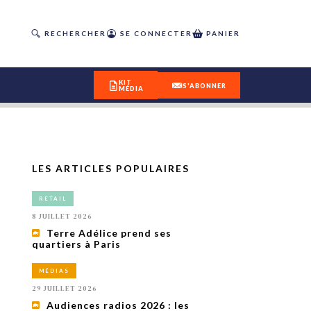
RECHERCHER
SE CONNECTER
PANIER
KIT
S'ABONNER
MÉDIA
LES ARTICLES POPULAIRES
DÉCOUVREZ
RETAIL
OUR(S) #25 - ÉTÉ 2026
8 JUILLET 2026
Terre Adélice prend ses
quartiers à Paris
IVITÉS
isme
MÉDIAS
 en
29 JUILLET 2026
toriété,
Audiences radios 2026 : les