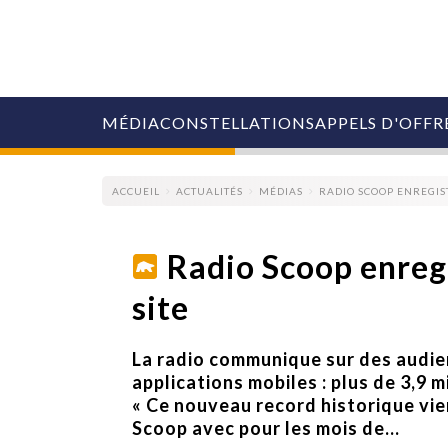
MÉDIA
CONSTELLATIONS
APPELS D'OFFR
ACCUEIL
ACTUALITÉS
MÉDIAS
RADIO SCOOP ENREGIS
Radio Scoop enregi
site
COLLECTIVITÉS
MARQUES
AGENCES
La radio communique sur des audien
RETAIL
applications mobiles : plus de 3,9 
MÉDIAS
« Ce nouveau record historique vie
MANAGEMENT
Scoop avec pour les mois de...
ÉVÉNEMENTIELS