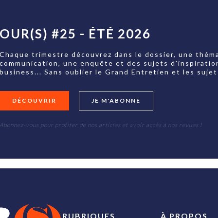
OUR(S) #25 - ÉTÉ 2026
Chaque trimestre découvrez dans le dossier, une théma
communication, une enquête et des sujets d'inspiratio
business... Sans oublier le Grand Entretien et les su
DÉCOUVRIR
JE M'ABONNE
Abonnez-vous pour profiter de nos articles et avoir accès à nos revues !
RUBRIQUES
À PROPOS