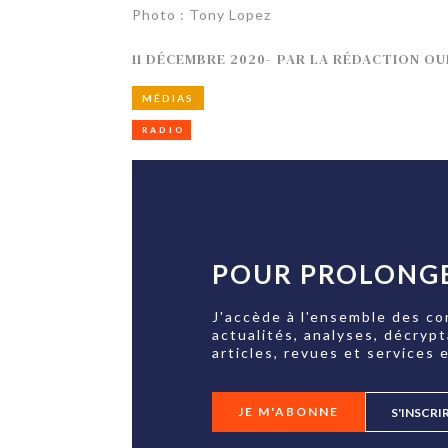
Photo : Tony Lopez
11 DÉCEMBRE 2020
-
PAR
LA RÉDACTION OU
MÉDIAS
RADIO
POUR PROLONGE
J'accède à l'ensemble des co
actualités, analyses, décryp
articles, revues et services e
JE M'ABONNE
S'INSCRI