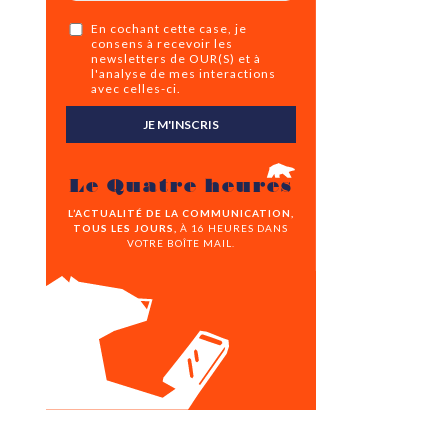
En cochant cette case, je
consens à recevoir les
newsletters de OUR(S) et à
l'analyse de mes interactions
avec celles-ci.
JE M'INSCRIS
Le Quatre heures
L’ACTUALITÉ DE LA COMMUNICATION,
TOUS LES JOURS,
À 16 HEURES DANS
VOTRE BOÎTE MAIL.