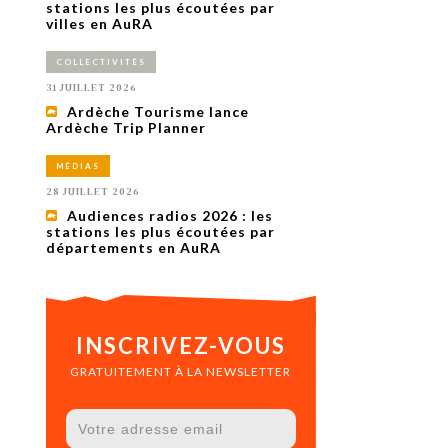
uxième
stations les plus écoutées par
utour de
villes en AuRA
 cinéma.
e
COLLECTIVITÉS
vient sur
ACHETER LE NUMÉRO
31 JUILLET 2026
M’ABONNER À OURSCOM PENDANT
Ardèche Tourisme lance
1 AN
Ardèche Trip Planner
MÉDIAS
28 JUILLET 2026
Audiences radios 2026 : les
stations les plus écoutées par
départements en AuRA
INSCRIVEZ-VOUS
GRATUITEMENT À LA NEWSLETTER