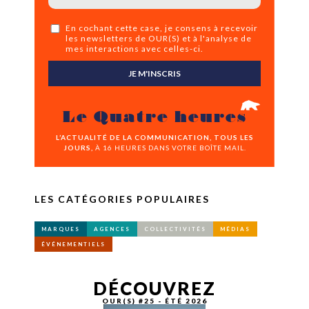
En cochant cette case, je consens à recevoir
les newsletters de OUR(S) et à l'analyse de
mes interactions avec celles-ci.
JE M'INSCRIS
Le Quatre heures
L’ACTUALITÉ DE LA COMMUNICATION, TOUS LES
JOURS,
À 16 HEURES DANS VOTRE BOÎTE MAIL.
LES CATÉGORIES POPULAIRES
MARQUES
AGENCES
COLLECTIVITÉS
MÉDIAS
ÉVÉNEMENTIELS
DÉCOUVREZ
OUR(S) #25 - ÉTÉ 2026