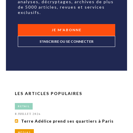
analyses, décryptages, archives de plus
de 5000 articles, revues et services
exclusifs.
JE M'ABONNE
S'INSCRIRE OU SE CONNECTER
LES ARTICLES POPULAIRES
RETAIL
8 JUILLET 2026
Terre Adélice prend ses quartiers à Paris
MÉDIAS