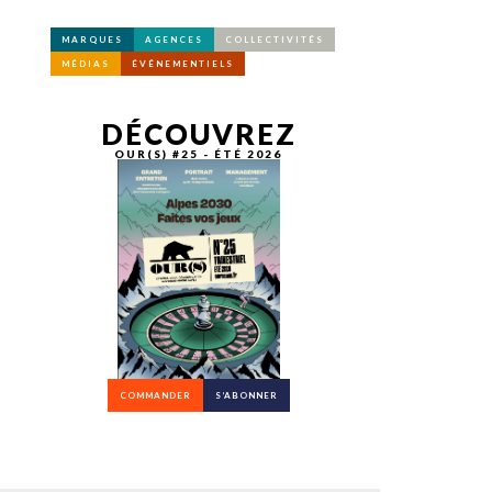
MARQUES
AGENCES
COLLECTIVITÉS
MÉDIAS
ÉVÉNEMENTIELS
DÉCOUVREZ
OUR(S) #25 - ÉTÉ 2026
COMMANDER
S’ABONNER