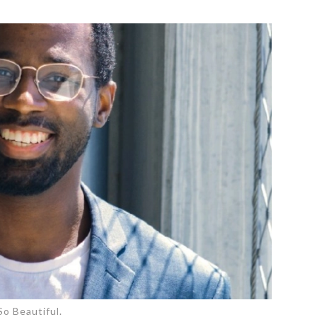
PUBLIÉ LE
30 JUILLET 2026
Loire Tourisme a lancé une de
Amandine Burret
saison autour de son concept a
rejoint Sainte-Foy-
la déconnexion, en digital et au
lès-Lyon
Alexandra Thizy, sa responsabl
marketing et communication, re
la campagne.
o Beautiful.