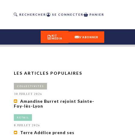
RECHERCHER
SE CONNECTER
PANIER
KIT
S'ABONNER
MÉDIA
LES ARTICLES POPULAIRES
DÉCOUVREZ
COLLECTIVITÉS
OUR(S) #25 - ÉTÉ 2026
30 JUILLET 2026
Amandine Burret rejoint Sainte-
Foy-lès-Lyon
IVITÉS
isme
RETAIL
 en
8 JUILLET 2026
toriété,
Terre Adélice prend ses