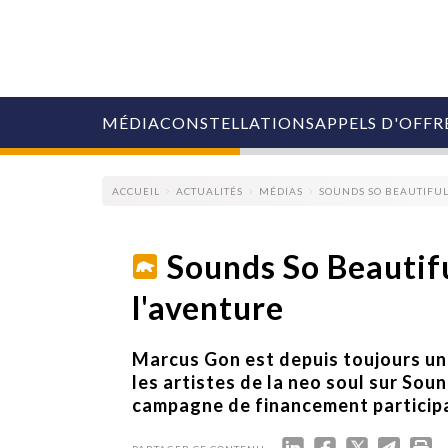
MÉDIA
CONSTELLATIONS
APPELS D'OFFR
ACCUEIL
ACTUALITÉS
MÉDIAS
SOUNDS SO BEAUTIFUL
Sounds So Beautif
l'aventure
COLLECTIVITÉS
MARQUES
AGENCES
Marcus Gon est depuis toujours un 
RETAIL
les artistes de la neo soul sur Soun
MÉDIAS
campagne de financement participa
MANAGEMENT
ÉVÉNEMENTIELS