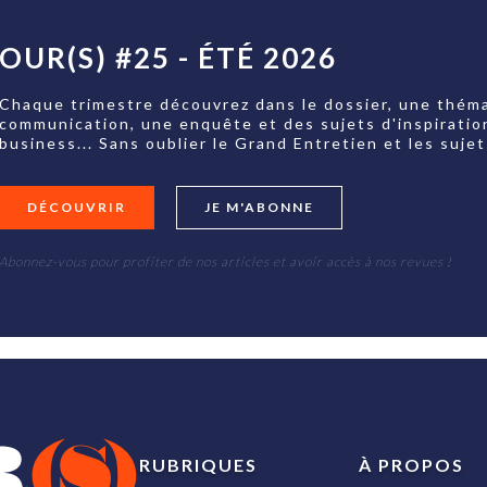
OUR(S) #25 - ÉTÉ 2026
Chaque trimestre découvrez dans le dossier, une théma
communication, une enquête et des sujets d'inspiratio
business... Sans oublier le Grand Entretien et les su
DÉCOUVRIR
JE M'ABONNE
Abonnez-vous pour profiter de nos articles et avoir accès à nos revues !
RUBRIQUES
À PROPOS