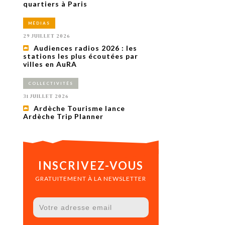
uxième
quartiers à Paris
utour de
 cinéma.
MÉDIAS
e
vient sur
29 JUILLET 2026
ACHETER LE NUMÉRO
Audiences radios 2026 : les
M’ABONNER À OURSCOM PENDANT
stations les plus écoutées par
1 AN
villes en AuRA
COLLECTIVITÉS
31 JUILLET 2026
Ardèche Tourisme lance
Ardèche Trip Planner
INSCRIVEZ-VOUS
GRATUITEMENT À LA NEWSLETTER