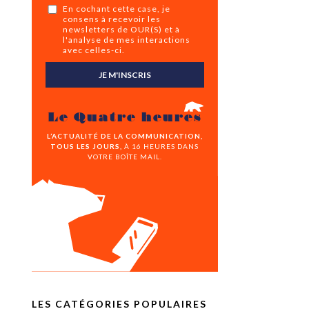
En cochant cette case, je
consens à recevoir les
newsletters de OUR(S) et à
l'analyse de mes interactions
avec celles-ci.
JE M'INSCRIS
Le Quatre heures
L’ACTUALITÉ DE LA COMMUNICATION,
TOUS LES JOURS,
À 16 HEURES DANS
VOTRE BOÎTE MAIL.
LES CATÉGORIES POPULAIRES