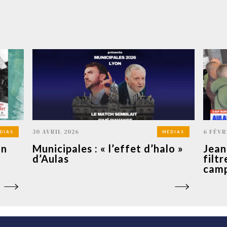
30 AVRIL 2026
6 FÉVR
DIAS
MÉDIAS
on
Municipales : « l’effet d’halo »
Jean
d’Aulas
filtr
cam