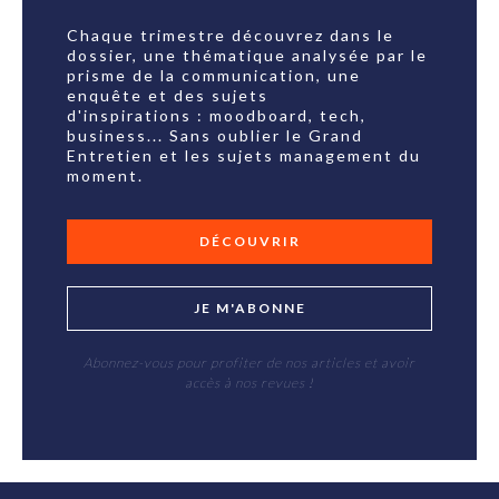
Chaque trimestre découvrez dans le
dossier, une thématique analysée par le
prisme de la communication, une
enquête et des sujets
d'inspirations : moodboard, tech,
business... Sans oublier le Grand
Entretien et les sujets management du
moment.
DÉCOUVRIR
JE M'ABONNE
Abonnez-vous pour profiter de nos articles et avoir
accès à nos revues !