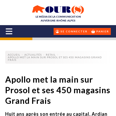
LE MÉDIA DE LA COMMUNICATION
AUVERGNE-RHÔNE-ALPES
SE CONNECTER
PANIER
ACCUEIL
ACTUALITÉS
RETAIL
APOLLO MET LA MAIN SUR PROSOL ET SES 450 MAGASINS GRAND
FRAIS
Apollo met la main sur
Prosol et ses 450 magasins
Grand Frais
Huit ans après son entrée au capital, Ardian