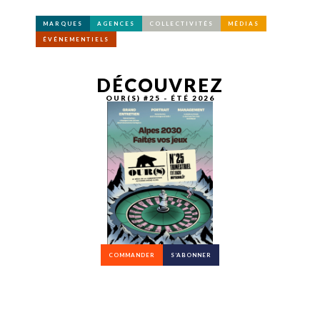
MARQUES
AGENCES
COLLECTIVITÉS
MÉDIAS
ÉVÉNEMENTIELS
DÉCOUVREZ
OUR(S) #25 - ÉTÉ 2026
COMMANDER
S’ABONNER