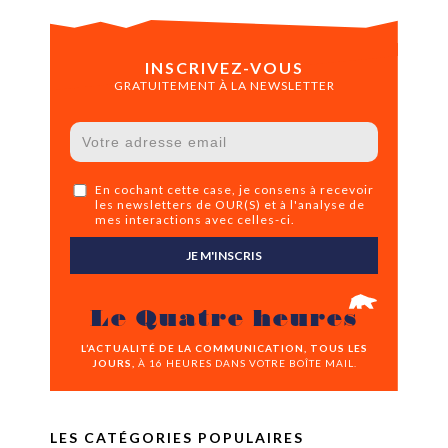
INSCRIVEZ-VOUS
GRATUITEMENT À LA NEWSLETTER
En cochant cette case, je consens à recevoir
les newsletters de OUR(S) et à l'analyse de
mes interactions avec celles-ci.
JE M'INSCRIS
Le Quatre heures
L’ACTUALITÉ DE LA COMMUNICATION, TOUS LES
JOURS,
À 16 HEURES DANS VOTRE BOÎTE MAIL.
LES CATÉGORIES POPULAIRES