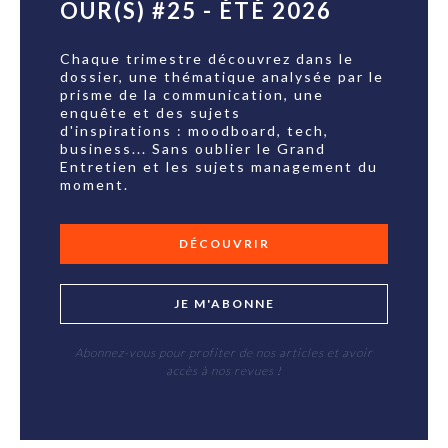
OUR(S) #25 - ÉTÉ 2026
Chaque trimestre découvrez dans le
dossier, une thématique analysée par le
prisme de la communication, une
enquête et des sujets
d'inspirations : moodboard, tech,
business... Sans oublier le Grand
Entretien et les sujets management du
moment.
DÉCOUVRIR
JE M'ABONNE
Abonnez-vous pour profiter de nos articles et avoir
accès à nos revues !