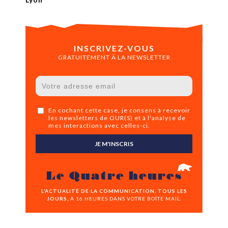
INSCRIVEZ-VOUS
GRATUITEMENT À LA NEWSLETTER
En cochant cette case, je consens à recevoir
les newsletters de OUR(S) et à l'analyse de
mes interactions avec celles-ci.
JE M'INSCRIS
Le Quatre heures
L’ACTUALITÉ DE LA COMMUNICATION, TOUS LES
JOURS,
À 16 HEURES DANS VOTRE BOÎTE MAIL.