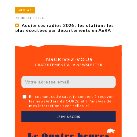
MÉDIAS
28 JUILLET 2026
Audiences radios 2026 : les stations les
plus écoutées par départements en AuRA
INSCRIVEZ-VOUS
GRATUITEMENT À LA NEWSLETTER
En cochant cette case, je consens à recevoir
les newsletters de OUR(S) et à l'analyse de
mes interactions avec celles-ci.
JE M'INSCRIS
Le Quatre heures