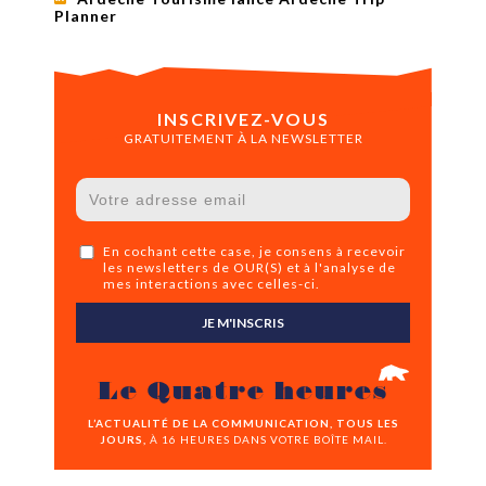
Planner
INSCRIVEZ-VOUS
GRATUITEMENT À LA NEWSLETTER
En cochant cette case, je consens à recevoir
les newsletters de OUR(S) et à l'analyse de
mes interactions avec celles-ci.
JE M'INSCRIS
Le Quatre heures
L’ACTUALITÉ DE LA COMMUNICATION, TOUS LES
JOURS,
À 16 HEURES DANS VOTRE BOÎTE MAIL.