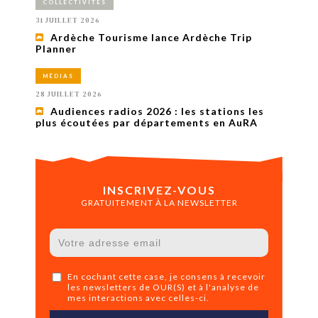
COLLECTIVITÉS
31 JUILLET 2026
Ardèche Tourisme lance Ardèche Trip
Planner
MÉDIAS
28 JUILLET 2026
Audiences radios 2026 : les stations les
plus écoutées par départements en AuRA
INSCRIVEZ-VOUS
GRATUITEMENT À LA NEWSLETTER
En cochant cette case, je consens à recevoir
les newsletters de OUR(S) et à l'analyse de
mes interactions avec celles-ci.