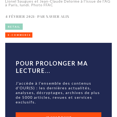
Lionel Saugues et Jean-Claude Delorme à l'issue de l'AG
à Paris, lundi. Photo FFAC
4 FÉVRIER 2021
-
PAR
XAVIER ALIX
RETAIL
E-COMMERCE
POUR PROLONGER MA
LECTURE...
J'accède à l'ensemble des contenus
d'OUR(S) : les dernières actualités,
analyses, décryptages, archives de plus
de 5000 articles, revues et services
exclusifs.