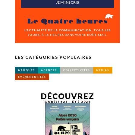
JE M'INSCRIS
Le Quatre heures
L’ACTUALITÉ DE LA COMMUNICATION, TOUS LES
JOURS,
À 16 HEURES DANS VOTRE BOÎTE MAIL.
LES CATÉGORIES POPULAIRES
MARQUES
AGENCES
COLLECTIVITÉS
MÉDIAS
ÉVÉNEMENTIELS
DÉCOUVREZ
OUR(S) #25 - ÉTÉ 2026